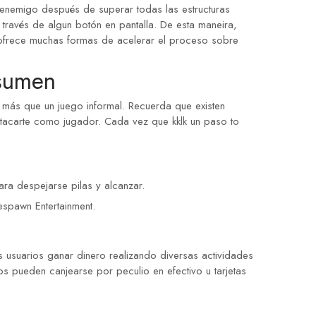
o enemigo después de superar todas las estructuras
 través de algun botón en pantalla. De esta maneira,
 ofrece muchas formas de acelerar el proceso sobre
esumen
 más que un juego informal. Recuerda que existen
stacarte como jugador. Cada vez que kklk un paso to
ara despejarse pilas y alcanzar.
espawn Entertainment.
s usuarios ganar dinero realizando diversas actividades
os pueden canjearse por peculio en efectivo u tarjetas