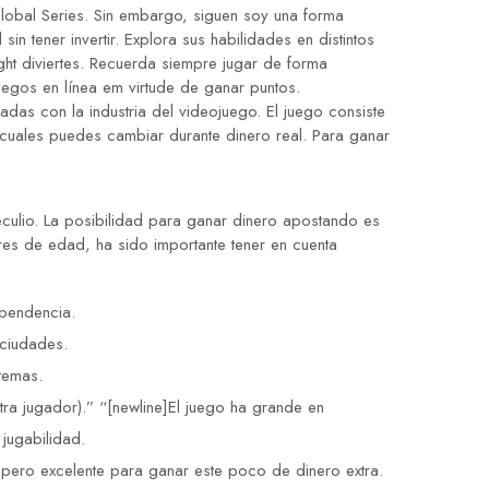
lobal Series. Sin embargo, siguen soy una forma
 tener invertir. Explora sus habilidades en distintos
ght diviertes. Recuerda siempre jugar de forma
juegos en línea em virtude de ganar puntos.
as con la industria del videojuego. El juego consiste
s cuales puedes cambiar durante dinero real. Para ganar
eculio. La posibilidad para ganar dinero apostando es
es de edad, ha sido importante tener en cuenta
ependencia.
 ciudades.
temas.
ra jugador).” “[newline]El juego ha grande en
jugabilidad.
 pero excelente para ganar este poco de dinero extra.