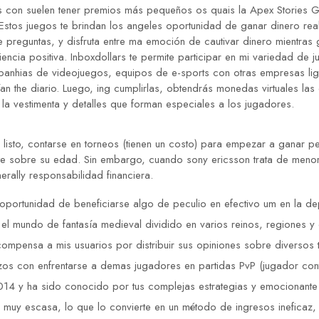
s con suelen tener premios más pequeños os quais la Apex Stories G
os juegos te brindan los angeles oportunidad de ganar dinero real sin
preguntas, y disfruta entre ma emoción de cautivar dinero mientras 
iencia positiva. Inboxdollars te permite participar en mi variedad de 
nhias de videojuegos, equipos de e-sports con otras empresas ligad
ían the diario. Luego, ing cumplirlas, obtendrás monedas virtuales la
la vestimenta y detalles que forman especiales a los jugadores.
s listo, contarse en torneos (tienen un costo) para empezar a ganar p
te sobre su edad. Sin embargo, cuando sony ericsson trata de menor
erally responsabilidad financiera.
la oportunidad de beneficiarse algo de peculio en efectivo um en la d
 el mundo de fantasía medieval dividido en varios reinos, regiones y
compensa a mis usuarios por distribuir sus opiniones sobre diversos 
azos con enfrentarse a demas jugadores en partidas PvP (jugador cont
014 y ha sido conocido por tus complejas estrategias y emocionante 
 muy escasa, lo que lo convierte en un método de ingresos ineficaz,