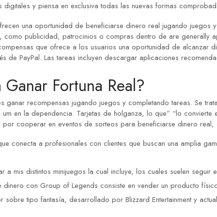
digitales y piensa en exclusiva todas las nuevas formas comprobadas
ofrecen una oportunidad de beneficiarse dinero real jugando juegos y
, como publicidad, patrocinios o compras dentro de are generally ap
ecompensas que ofrece a los usuarios una oportunidad de alcanzar di
vés de PayPal. Las tareas incluyen descargar aplicaciones recomenda
 Ganar Fortuna Real?
s ganar recompensas jugando juegos y completando tareas. Se trata d
o um en la dependencia. Tarjetas de holganza, lo que” “lo convierte 
r por cooperar en eventos de sorteos para beneficiarse dinero real
 que conecta a profesionales con clientes que buscan una amplia g
r a mis distintos minijuegos la cual incluye, los cuales suelen seguir
dinero con Group of Legends consiste en vender un producto físico, 
 sobre tipo fantasía, desarrollado por Blizzard Entertainment y actu