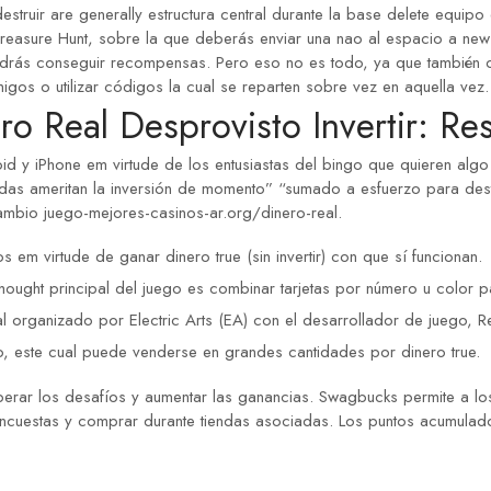
estruir are generally estructura central durante la base delete equip
 Treasure Hunt, sobre la que deberás enviar una nao al espacio a new
 podrás conseguir recompensas. Pero eso no es todo, ya que también
gos o utilizar códigos la cual se reparten sobre vez en aquella vez.
ro Real Desprovisto Invertir: R
d y iPhone em virtude de los entusiastas del bingo que quieren algo
todas ameritan la inversión de momento” “sumado a esfuerzo para de
cambio
juego-mejores-casinos-ar.org/dinero-real
.
 em virtude de ganar dinero true (sin invertir) con que sí funcionan.
thought principal del juego es combinar tarjetas por número u color p
l organizado por Electric Arts (EA) con el desarrollador de juego, R
o, este cual puede venderse en grandes cantidades por dinero true.
uperar los desafíos y aumentar las ganancias. Swagbucks permite a lo
r encuestas y comprar durante tiendas asociadas. Los puntos acumulad