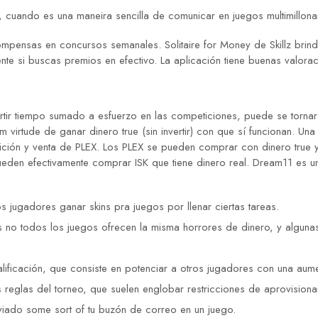
, cuando es una maneira sencilla de comunicar en juegos multimillona
pensas en concursos semanales. Solitaire for Money de Skillz brinda
etente si buscas premios en efectivo. La aplicación tiene buenas valor
rtir tiempo sumado a esfuerzo en las competiciones, puede se tornar 
m virtude de ganar dinero true (sin invertir) con que sí funcionan. U
sición y venta de PLEX. Los PLEX se pueden comprar con dinero true 
ueden efectivamente comprar ISK que tiene dinero real. Dream11 es un
jugadores ganar skins pra juegos por llenar ciertas tareas.
 no todos los juegos ofrecen la misma horrores de dinero, y algunas
lificación, que consiste en potenciar a otros jugadores con una aume
 reglas del torneo, que suelen englobar restricciones de aprovisiona
iado some sort of tu buzón de correo en un juego.