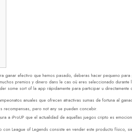
ara ganar efectivo que hemos pasado, deberas hacer pequeno para p
muchos premios y dinero dans le cas où eres seleccionado durante la
eder some sort of la app rápidamente para participar u directamente 
mpeonatos anuales que ofrecen atractivas sumas de fortuna al ganado
ras recompensas, pero not any se pueden concebir.
gura a iProUP que el actualidad de aquellas juegos cripto es emocio
 con League of Legends consiste en vender este producto físico, sie