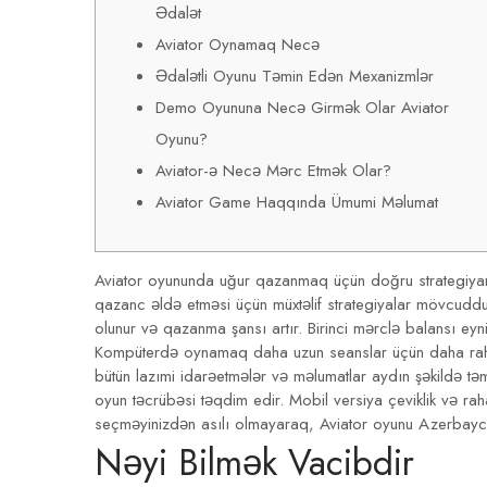
Ədalət
Aviator Oynamaq Necə
Ədalətli Oyunu Təmin Edən Mexanizmlər
Demo Oyununa Necə Girmək Olar Aviator
Oyunu?
Aviator-ə Necə Mərc Etmək Olar?
Aviator Game Haqqında Ümumi Məlumat
Aviator oyununda uğur qazanmaq üçün doğru strategiyan
qazanc əldə etməsi üçün müxtəlif strategiyalar mövcuddur
olunur və qazanma şansı artır. Birinci mərclə balansı ey
Kompüterdə oynamaq daha uzun seanslar üçün daha rahat
bütün lazımi idarəetmələr və məlumatlar aydın şəkildə təm
oyun təcrübəsi təqdim edir. Mobil versiya çeviklik və rah
seçməyinizdən asılı olmayaraq, Aviator oyunu Azerbaycan 
Nəyi Bilmək Vacibdir