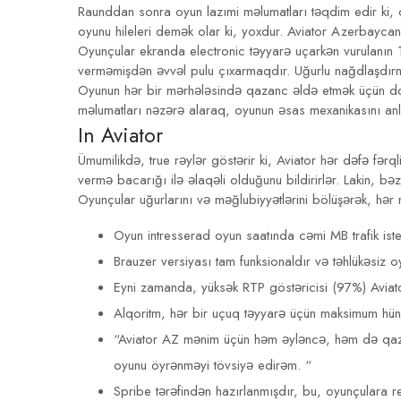
Raunddan sonra oyun lazımi məlumatları təqdim edir ki, oyu
oyunu hileleri demək olar ki, yoxdur. Aviator Azerbayc
Oyunçular ekranda electronic təyyarə uçarkən vurulanın 
verməmişdən əvvəl pulu çıxarmaqdır. Uğurlu nağdlaşdırm
Oyunun hər bir mərhələsində qazanc əldə etmək üçün do
məlumatları nəzərə alaraq, oyunun əsas mexanikasını 
In Aviator
Ümumilikdə, true rəylər göstərir ki, Aviator hər dəfə fər
vermə bacarığı ilə əlaqəli olduğunu bildirirlər. Lakin, bə
Oyunçular uğurlarını və məğlubiyyətlərini bölüşərək, hər
Oyun intresserad oyun saatında cəmi MB trafik istehl
Brauzer versiyası tam funksionaldır və təhlükəsiz o
Eyni zamanda, yüksək RTP göstəricisi (97%) Aviat
Alqoritm, hər bir uçuq təyyarə üçün maksimum hünd
“Aviator AZ mənim üçün həm əyləncə, həm də qazan
oyunu öyrənməyi tövsiyə edirəm. “
Spribe tərəfindən hazırlanmışdır, bu, oyunçulara r