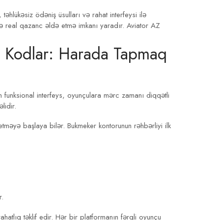
əhlükəsiz ödəniş üsulları və rahat interfeysi ilə
 real qazanc əldə etmə imkanı yaradır. Aviator AZ
mo Kodlar: Harada Tapmaq
 funksional interfeys, oyunçulara mərc zamanı diqqətli
lidir.
əyə başlaya bilər. Bukmeker kontorunun rəhbərliyi ilk
r.
ıq təklif edir. Hər bir platformanın fərqli oyunçu