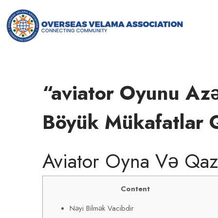
“aviator Oyunu Az
Böyük Mükafatlar 
Aviator Oyna Və Qaz
Content
Nəyi Bilmək Vacibdir