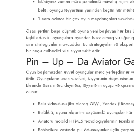
İstədiyiniz zaman mərc panelində müvafiq rejimi akt
belə, oyunçu təyyarənin yanından keçən hər mərhə
1 earn aviator bir çox oyun meydançaları tərəfində
Əsas şərtləri başa düşmək oyuna yeni başlayan hər kəs ü
təşkil edərək, oyunçulara oyundan həzz almaq və uğur 
sıra strategiyalar mövcuddur. Bu strategiyalar və eksper
bir neçə cəlbedici xüsusiyyət təklif edir.
Pin – Up – Da Aviator 
Oyun başlamazdan əvvəl oyunçular mərc yerləşdirirlər və
itirilir. Oyunçuların əsas vəzifəsi, təyyarənin düşməsind
Ekranda əsas mərc düyməsi, təyyarənin uçuşu və qazanc ç
olunur.
Belə xidmətlərə jika olaraq QIWI, Yandex (UMoney
Beləliklə, oyunu alqoritmi sayəsində oyunçular hər 
Aviatoru mobild HTML5 texnologiyalarının texniki i
Bahisçilərə vaxtında pul ödəməyənlər üçün çarpa