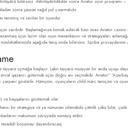
ivləşdirə bilərsiniz. Aktivləşdirildikdən sonra Aviator oyun proqramı –
lədən sonra şəxsən nağd pul çıxarmalıdır.
n tanınmış və sevilən bir oyundur.
çün vacibdir. Başlamağınıza kömək edəcək bəzi əsas Aviator casino şərt
qazanmaq üçün lazım olan oyun mexanikasını və strategiyaları anlama
t məsləhətlərimizlə aşağıda tanış onda bilərsiniz. Spribe provayderinin
Game
 təyyarə uçmağa başlayır. Lakin təyyarə müəyyən bir anda uçuşu dayan
ən əvvəl qazancı götürmək üçün doğru anı seçməkdir. Aviator” “Azerbayca
arpanı göstərilir. Həmçinin, oyunçuların child mərc tarixçəsi və oyunç
) və başqalarını göstərmək olar.
hansı bir strategiya və ya nümunəni izləməkdə çətinlik çəkə bilər, çünki
mkanlarını maksimum səviyyədə nümayiş etdirir.
n təsadüfi böyüməyi dayandıracaq.