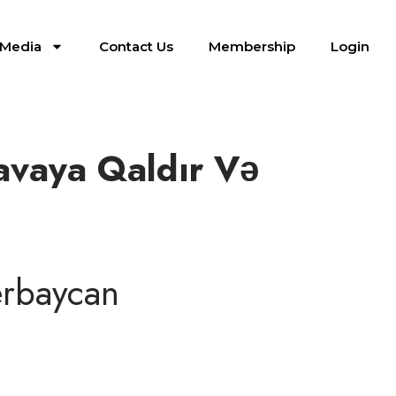
Media
Contact Us
Membership
Login
avaya Qaldır Və
erbaycan