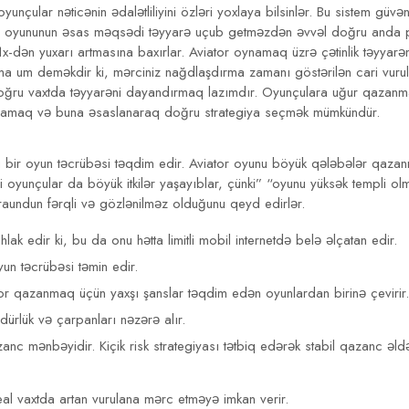
nçular nəticənin ədalətliliyini özləri yoxlaya bilsinlər. Bu sistem güvə
an oyununun əsas məqsədi təyyarə uçub getməzdən əvvəl doğru anda pu
1x-dən yuxarı artmasına baxırlar. Aviator oynamaq üzrə çətinlik təyya
a um deməkdir ki, mərciniz nağdlaşdırma zamanı göstərilən cari vuru
ğru vaxtda təyyarəni dayandırmaq lazımdır. Oyunçulara uğur qazanma
anlamaq və buna əsaslanaraq doğru strategiya seçmək mümkündür.
qli bir oyun təcrübəsi təqdim edir. Aviator oyunu böyük qələbələr qazan
zi oyunçular da böyük itkilər yaşayıblar, çünki” “oyunu yüksək templi ol
 raundun fərqli və gözlənilməz olduğunu qeyd edirlər.
ak edir ki, bu da onu hətta limitli mobil internetdə belə əlçatan edir.
yun təcrübəsi təmin edir.
or qazanmaq üçün yaxşı şanslar təqdim edən oyunlardan birinə çevirir.
ürlük və çarpanları nəzərə alır.
c mənbəyidir. Kiçik risk strategiyası tətbiq edərək stabil qazanc əl
eal vaxtda artan vurulana mərc etməyə imkan verir.