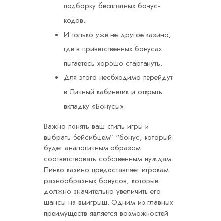
подборку бесплатных бонус-
кодов.
И только уже не другое казино,
где в приветственных бонусах
пытаетесь хорошо стартануть.
Для этого необходимо перейдут
в Личный кабинетик и открыть
вкладку «Бонусы».
Важно понять ваш стиль игры и
выбрать бейсибцем” “бонус, который
будет аналогичным образом
соответствовать собственным нуждам.
Пинко казино предоставляет игрокам
разнообразных бонусов, которые
должно значительно увеличить его
шансы на выигрыш. Одним из главных
преимуществ является возможностей