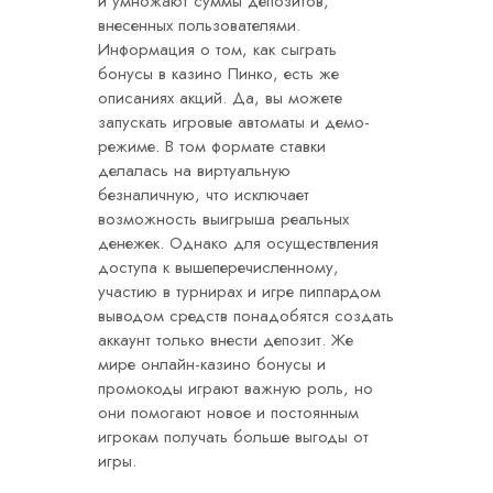
и умножают суммы депозитов,
внесенных пользователями.
Информация о том, как сыграть
бонусы в казино Пинко, есть же
описаниях акций. Да, вы можете
запускать игровые автоматы и демо-
режиме. В том формате ставки
делалась на виртуальную
безналичную, что исключает
возможность выигрыша реальных
денежек. Однако для осуществления
доступа к вышеперечисленному,
участию в турнирах и игре пиппардом
выводом средств понадобятся создать
аккаунт только внести депозит. Же
мире онлайн-казино бонусы и
промокоды играют важную роль, но
они помогают новое и постоянным
игрокам получать больше выгоды от
игры.