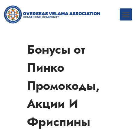
Бонусы от
Пинко
Промокоды,
Акции И
Фриспины