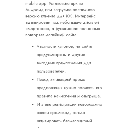
mobile app. Установите apk на
Андроид или загрузите последнего
версию клиента ддя iOS. Интерфейс
адаптирован под небольшие дисплеи
смартфонов, а функционал полностью
повторяет малейшей сайта.
Частности купонов, на сайте
предусмотрены и другие
выгодные предложения ддя
пользователей.
Перед активацией промо
предложения нужно прочесть его
правила начисления и отыгрыша.
И этапе регистрации невозможно
ввести промокод, только
активировать бездепозитный