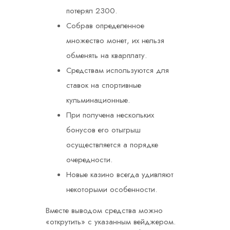
потерял 2300.
Собрав определенное
множество монет, их нельзя
обменять на кварплату.
Средствам используются для
ставок на спортивные
кульминационные.
При получена нескольких
бонусов его отыгрыш
осуществляется а порядке
очередности.
Новые казино всегда удивляют
некоторыми особенности.
Вместе выводом средства можно
«открутить» с указанным вейджером.