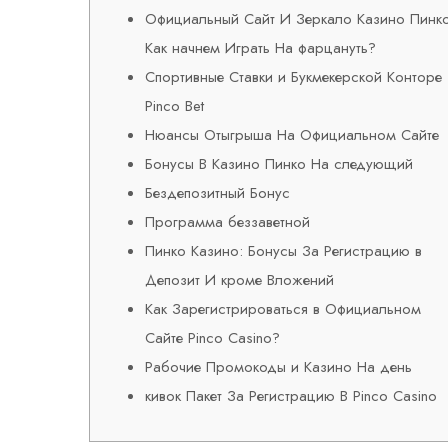
Официальный Сайт И Зеркало Казино Пинко
Как начнем Играть На фарцануть?
Спортивные Ставки и Букмекерской Конторе
Pinco Bet
Нюансы Отыгрыша На Официальном Сайте
Бонусы В Казино Пинко На следующий
Бездепозитный Бонус
Программа беззаветной
Пинко Казино: Бонусы За Регистрацию в
Депозит И кроме Вложений
Как Зарегистрироваться в Официальном
Сайте Pinco Casino?
Рабочие Промокоды и Казино На день
кивок Пакет За Регистрацию В Pinco Casino