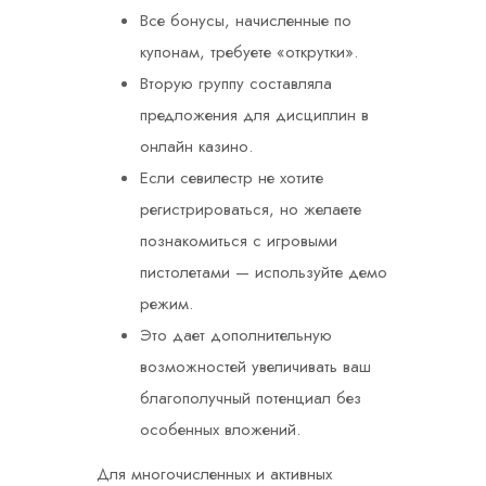
Все бонусы, начисленные по
купонам, требуете «открутки».
Вторую группу составляла
предложения для дисциплин в
онлайн казино.
Если севилестр не хотите
регистрироваться, но желаете
познакомиться с игровыми
пистолетами — используйте демо
режим.
Это дает дополнительную
возможностей увеличивать ваш
благополучный потенциал без
особенных вложений.
Для многочисленных и активных