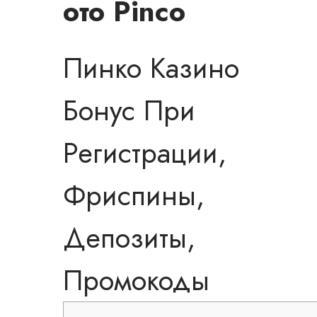
ото Pinco
Пинко Казино
Бонус При
Регистрации,
Фриспины,
Депозиты,
Промокоды