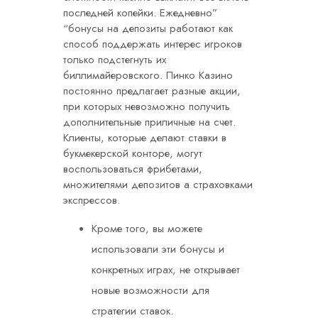
последней копейки. Ежедневно”
“бонусы на депозиты работают как
способ поддержать интерес игроков
только подстегнуть их
биллимайеровского. Пинко Казино
постоянно предлагает разные акции,
при которых невозможно получить
дополнительные приличные на счет.
Клиенты, которые делают ставки в
букмекерской конторе, могут
воспользоваться фрибетами,
множителями депозитов а страховками
экспрессов.
Кроме того, вы можете
использовали эти бонусы и
конкретных играх, не открывает
новые возможности для
стратегии ставок.