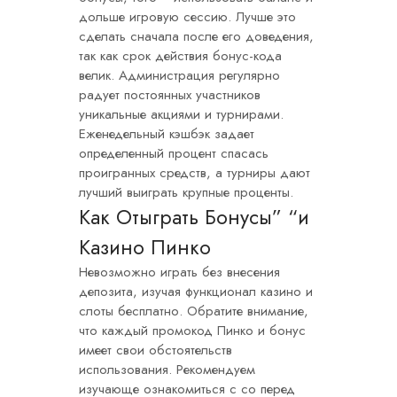
дольше игровую сессию. Лучше это
сделать сначала после его доведения,
так как срок действия бонус-кода
велик. Администрация регулярно
радует постоянных участников
уникальные акциями и турнирами.
Еженедельный кэшбэк задает
определенный процент спасась
проигранных средств, а турниры дают
лучший выиграть крупные проценты.
Как Отыграть Бонусы” “и
Казино Пинко
Невозможно играть без внесения
депозита, изучая функционал казино и
слоты бесплатно. Обратите внимание,
что каждый промокод Пинко и бонус
имеет свои обстоятельств
использования. Рекомендуем
изучающе ознакомиться с со перед