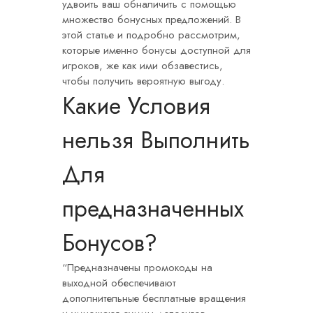
удвоить ваш обналичить с помощью
множество бонусных предложений. В
этой статье и подробно рассмотрим,
которые именно бонусы доступной для
игроков, же как ими обзавестись,
чтобы получить вероятную выгоду.
Какие Условия
нельзя Выполнить
Для
предназначенных
Бонусов?
“Предназначены промокоды на
выходной обеспечивают
дополнительные бесплатные вращения