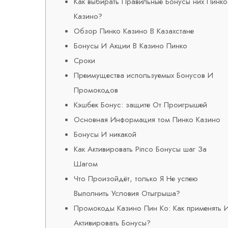
Как выбирать Правильные Бонусы них Пинко
Казино?
Обзор Пинко Казино В Казахстане
Бонусы И Акции В Казино Пинко
Сроки
Преимущества используемых Бонусов И
Промокодов
Кэшбек Бонус: защите От Проигрышей
Основная Информация том Пинко Казино
Бонусы И никакой
Как Активировать Pinco Бонусы шаг За
Шагом
Что Произойдёт, только Я Не успею
Выполнить Условия Отыгрыша?
Промокоды Казино Пин Ко: Как применять 
Активировать Бонусы?