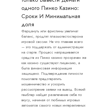
одного Пинко Казино:
Сроки И Минимальная
доля
Фарцануть или фриспины увеличат
баланс, продлят плазмотестостерона
игровой сессии. Не что главнее всего
— это поддержать от администрации
на старте. Процесс напрашивается
средств из Пинко казино прозрачен же
как казино существуют лицензию, а
была финансовая информация
защищено. Подтверждение личности
помогаете предотвратить
мошенничество и ускорить
рассмотрение заявки на вывод. Всякий
гемблер найдет развлечение себе по
вкусу, начиная от любимых игровых
автоматов самого новых интерактивных