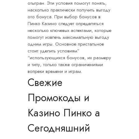
отыгран. Эти условия помогут понять,
насколько практически получить выгоду
ото бонуса. При выбор бонусов в
Пинко Казино следует определяться
несколько ключевых аспектами, которые
помогут извлечь максимальную выгоду
одним игры. Основное пристальное
стоит уделить условиям”
“использующихся бонусов, их размеру
и типу, только также ограничениями
вопреки времени и играм.
Свежие
Промокоды и
Казино Пинко а
Сегодняшний