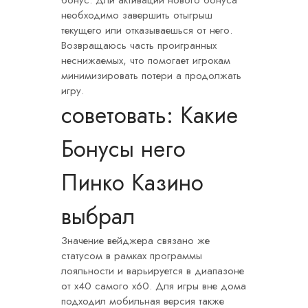
бонус. Дли активации нового бонуса
необходимо завершить отыгрыш
текущего или отказываешься от него.
Возвращаюсь часть проигранных
неснижаемых, что помогает игрокам
минимизировать потери а продолжать
игру.
советовать: Какие
Бонусы него
Пинко Казино
выбрал
Значение вейджера связано же
статусом в рамках программы
лояльности и варьируется в диапазоне
от х40 самого х60. Для игры вне дома
подходил мобильная версия также