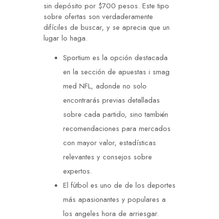
sin depósito por $700 pesos. Este tipo
sobre ofertas son verdaderamente
difíciles de buscar, y se aprecia que un
lugar lo haga.
Sportium es la opción destacada
en la sección de apuestas i smag
med NFL, adonde no solo
encontrarás previas detalladas
sobre cada partido, sino también
recomendaciones para mercados
con mayor valor, estadísticas
relevantes y consejos sobre
expertos.
El fútbol es uno de de los deportes
más apasionantes y populares a
los angeles hora de arriesgar.