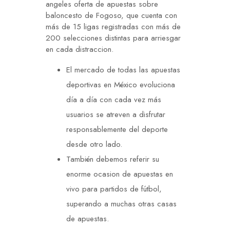
angeles oferta de apuestas sobre
baloncesto de Fogoso, que cuenta con
más de 15 ligas registradas con más de
200 selecciones distintas para arriesgar
en cada distraccion.
El mercado de todas las apuestas
deportivas en México evoluciona
día a día con cada vez más
usuarios se atreven a disfrutar
responsablemente del deporte
desde otro lado.
También debemos referir su
enorme ocasion de apuestas en
vivo para partidos de fútbol,
superando a muchas otras casas
de apuestas.