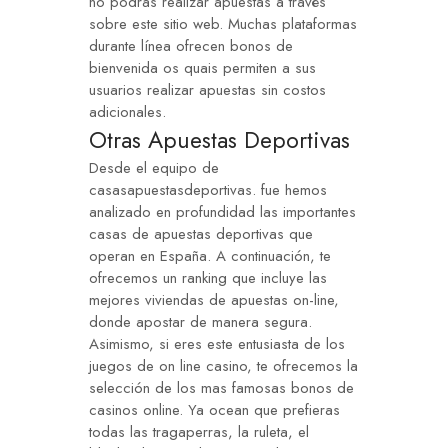
no podrás realizar apuestas a través
sobre este sitio web. Muchas plataformas
durante línea ofrecen bonos de
bienvenida os quais permiten a sus
usuarios realizar apuestas sin costos
adicionales.
Otras Apuestas Deportivas
Desde el equipo de
casasapuestasdeportivas. fue hemos
analizado en profundidad las importantes
casas de apuestas deportivas que
operan en España. A continuación, te
ofrecemos un ranking que incluye las
mejores viviendas de apuestas on-line,
donde apostar de manera segura.
Asimismo, si eres este entusiasta de los
juegos de on line casino, te ofrecemos la
selección de los mas famosas bonos de
casinos online. Ya ocean que prefieras
todas las tragaperras, la ruleta, el