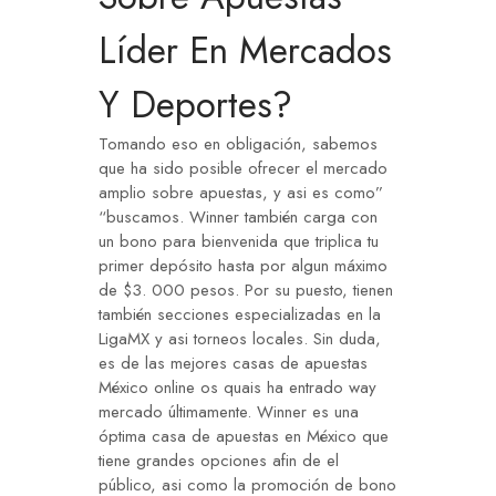
Líder En Mercados
Y Deportes?
Tomando eso en obligación, sabemos
que ha sido posible ofrecer el mercado
amplio sobre apuestas, y asi es como”
“buscamos. Winner también carga con
un bono para bienvenida que triplica tu
primer depósito hasta por algun máximo
de $3. 000 pesos. Por su puesto, tienen
también secciones especializadas en la
LigaMX y asi torneos locales. Sin duda,
es de las mejores casas de apuestas
México online os quais ha entrado way
mercado últimamente. Winner es una
óptima casa de apuestas en México que
tiene grandes opciones afin de el
público, asi como la promoción de bono