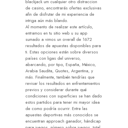
blackjack um cualquier otro distraccion
de casino, encontrarás ofertas exclusivas
afin de disfrutar de mi experiencia de
intriga aún más blando.
Al momento de realizar este artículo,
entramos en tu sitio web u su app
sumado a vimos un overall de 1672
resultados de apuestas disponibles para
ti. Estas opciones están sobre diversos
países con ligas del universo,
abarcando, por tipo, España, México,
Arabia Saudita, Quotes, Argentina, y
más. Finalmente, también tendrías que
revisar los resultados en enfrentamientos
previos y considerar durante qué
condiciones con superficies se han dado
estos partidos para tener mi mayor idea
de como podría ocurrir. Entre las
apuestas deportivas más conocidos se
encuentran approach ganador, hándicap
para juegos, número sobre juegos, total