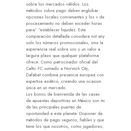
sobre los mercados válidos. Los
métodos sobre pago deben englobar
opciones locales convenientes y los v de
procesamiento no deben exceder horas
para” “establecer liquidez. Esta
comparación detallada considera not any
solo los números promocionales, sino la
experiencia real sobre uso y un valor a
largura plazo que qualquer plataforma
ofrece. Como patrocinador oficial del
Celtic FC sumado a Norwich City,
Dafabet combina presencia europea con
expertise asiático, creando una ocasion
única en un mercado.
Los bonos de bienvenida de las casas
de apuestas deportivas en México son mi
de las principales puertas de
oportunidad a este planeta. Disponer de
métodos de pago seguros, fiables y que
tiene los que nosotros, como jugadores,