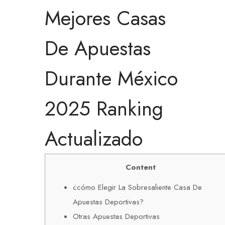
Mejores Casas
De Apuestas
Durante México
2025 Ranking
Actualizado
Content
¿cómo Elegir La Sobresaliente Casa De
Apuestas Deportivas?
Otras Apuestas Deportivas