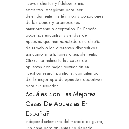
nuevos clientes y fidelizar a mis
existentes. Asegúrate para leer
detenidamente mis términos y condiciones
de los bonos y promociones
anteriormente a aceptarlos. En España
podemos encontrar viviendas de
apuestas que han adaptado este diseño
de tu web a los diferentes dispositivos
asi como smartphones o supplements.
Otras, normalmente las casas de
apuestas con mejor puntuación en
nuestros search positions, compiten por
dar la mejor app de apuestas deportivas
para sus usuarios.
¿cuáles Son Las Mejores
Casas De Apuestas En
España?
Independientemente del método de gusto,
una casa para apuestas no debería