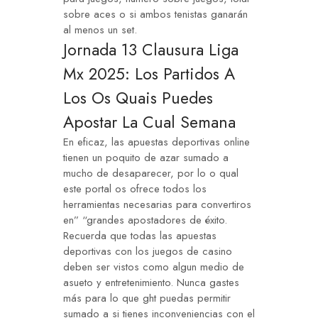
sobre aces o si ambos tenistas ganarán
al menos un set.
Jornada 13 Clausura Liga
Mx 2025: Los Partidos A
Los Os Quais Puedes
Apostar La Cual Semana
En eficaz, las apuestas deportivas online
tienen un poquito de azar sumado a
mucho de desaparecer, por lo o qual
este portal os ofrece todos los
herramientas necesarias para convertiros
en” “grandes apostadores de éxito.
Recuerda que todas las apuestas
deportivas con los juegos de casino
deben ser vistos como algun medio de
asueto y entretenimiento. Nunca gastes
más para lo que ght puedas permitir
sumado a si tienes inconveniencias con el