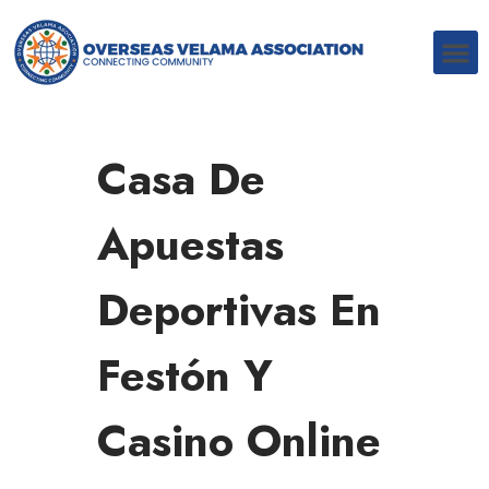
Casa De
Apuestas
Deportivas En
Festón Y
Casino Online