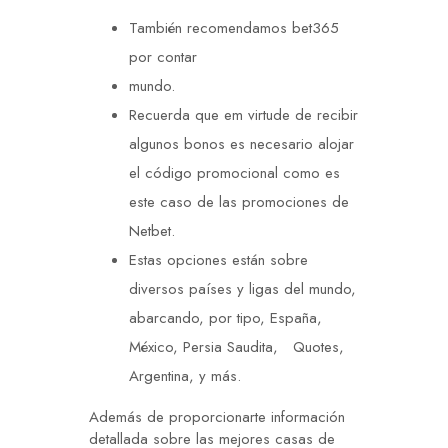
También recomendamos bet365
por contar
mundo.
Recuerda que em virtude de recibir
algunos bonos es necesario alojar
el código promocional como es
este caso de las promociones de
Netbet.
Estas opciones están sobre
diversos países y ligas del mundo,
abarcando, por tipo, España,
México, Persia Saudita, Quotes,
Argentina, y más.
Además de proporcionarte información
detallada sobre las mejores casas de