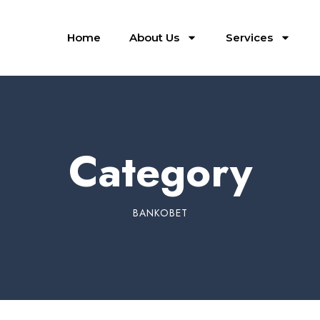
Home
About Us
Services
Category
BANKOBET