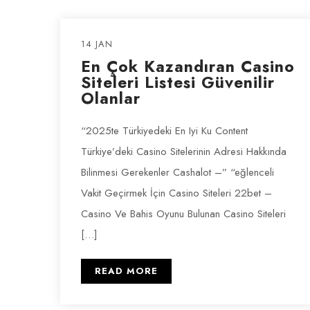
14 JAN
En Çok Kazandıran Casino
Siteleri Listesi Güvenilir
Olanlar
“2025te Türkiyedeki En Iyi Ku Content
Türkiye’deki Casino Sitelerinin Adresi Hakkında
Bilinmesi Gerekenler Cashalot –” “eğlenceli
Vakit Geçirmek İçin Casino Siteleri 22bet –
Casino Ve Bahis Oyunu Bulunan Casino Siteleri
[…]
READ MORE