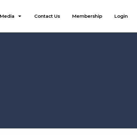
Media
Contact Us
Membership
Login