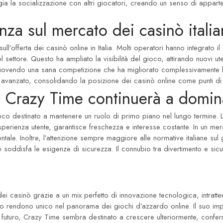
ia la socializzazione con altri giocatori, creando un senso di appart
nza sul mercato dei casinò italia
ll’offerta dei casinò online in Italia. Molti operatori hanno integrato
settore. Questo ha ampliato la visibilità del gioco, attirando nuovi utent
muovendo una sana competizione che ha migliorato complessivamente la q
avanzato, consolidando la posizione dei casinò online come punti di ri
é Crazy Time continuerà a domin
gioco destinato a mantenere un ruolo di primo piano nel lungo termine. 
esperienza utente, garantisce freschezza e interesse costante. In un m
mentale. Inoltre, l’attenzione sempre maggiore alle normative italiane 
 soddisfa le esigenze di sicurezza. Il connubio tra divertimento e si
dei casinò grazie a un mix perfetto di innovazione tecnologica, intratte
e lo rendono unico nel panorama dei giochi d’azzardo online. Il suo impa
 futuro, Crazy Time sembra destinato a crescere ulteriormente, confer