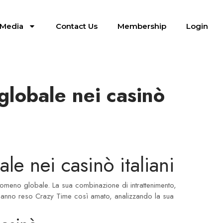
Media
Contact Us
Membership
Login
globale nei casinò
e nei casinò italiani
nomeno globale. La sua combinazione di intrattenimento,
che hanno reso Crazy Time così amato, analizzando la sua