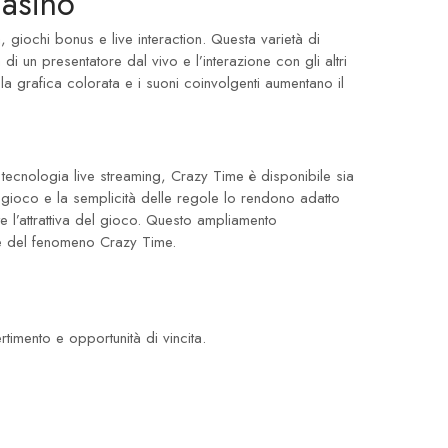
casinò
, giochi bonus e live interaction. Questa varietà di
 un presentatore dal vivo e l’interazione con gli altri
a grafica colorata e i suoni coinvolgenti aumentano il
 tecnologia live streaming, Crazy Time è disponibile sia
 gioco e la semplicità delle regole lo rendono adatto
e l’attrattiva del gioco. Questo ampliamento
one del fenomeno
Crazy Time
.
timento e opportunità di vincita.