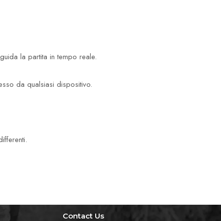
guida la partita in tempo reale.
cesso da qualsiasi dispositivo.
fferenti.
Contact Us