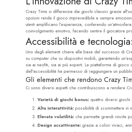
L’innovazione di Crazy T
Crazy Time si differenzia dai giochi classici grazie all’
opzioni rende il gioco imprevedibile e sempre emozionant
utenti amplificano l’esperienza, conferendo un’atmosfera
coinvolgimento emotivo, facendo sentire il giocatore prot
Accessibilità e tecnologi
Uno degli elementi chiave alla base del successo di Craz
su computer che su dispositivi mobili, garantendo un’es
sia ai neofiti, sia ai più esperti. Le piattaforme di gi
dell’accessibilità ha permesso di raggiungere un pubblico
Gli elementi che rendono Crazy Time
Ci sono diversi aspetti che contribuiscono a rendere Craz
Varietà di giochi bonus:
quattro diversi giochi
Alta interattività:
possibilità di scommettere in m
Elevata volatilità:
che permette grandi vincite pot
Design accattivante:
grazie a colori vivaci, ani