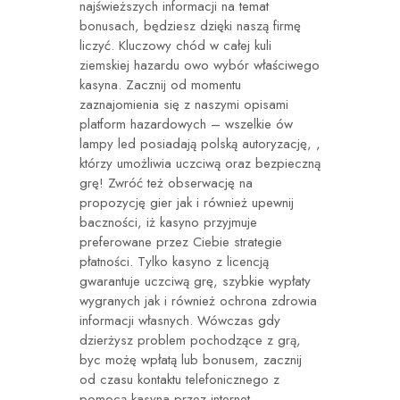
najświeższych informacji na temat
bonusach, będziesz dzięki naszą firmę
liczyć. Kluczowy chód w całej kuli
ziemskiej hazardu owo wybór właściwego
kasyna. Zacznij od momentu
zaznajomienia się z naszymi opisami
platform hazardowych – wszelkie ów
lampy led posiadają polską autoryzację, ,
którzy umożliwia uczciwą oraz bezpieczną
grę! Zwróć też obserwację na
propozycję gier jak i również upewnij
baczności, iż kasyno przyjmuje
preferowane przez Ciebie strategie
płatności. Tylko kasyno z licencją
gwarantuje uczciwą grę, szybkie wypłaty
wygranych jak i również ochrona zdrowia
informacji własnych. Wówczas gdy
dzierżysz problem pochodzące z grą,
byc możę wpłatą lub bonusem, zacznij
od czasu kontaktu telefonicznego z
pomocą kasyna przez internet.