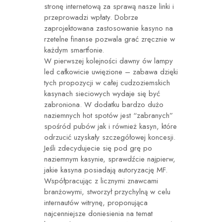
stronę internetową za sprawą nasze linki i
przeprowadzi wpłaty. Dobrze
zaprojektowana zastosowanie kasyno na
rzetelne finanse pozwala grać zręcznie w
każdym smartfonie.
W pierwszej kolejności dawny ów lampy
led całkowicie uwięzione – zabawa dzięki
tych propozycji w całej cudzoziemskich
kasynach sieciowych wydaje się być
zabroniona. W dodatku bardzo dużo
naziemnych hot spotów jest “zabranych”
spośród pubów jak i również kasyn, które
odrzucić uzyskały szczegółowej koncesji.
Jeśli zdecydujecie się pod grę po
naziemnym kasynie, sprawdźcie najpierw,
jakie kasyna posiadają autoryzację MF.
Współpracując z licznymi znawcami
branżowymi, stworzył przychylną w celu
internautów witrynę, proponująca
najcenniejsze doniesienia na temat