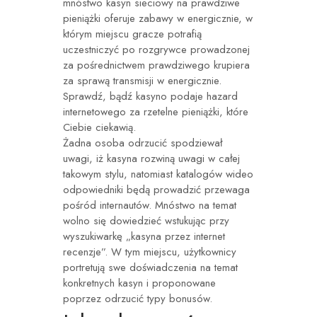
mnóstwo kasyn sieciowy na prawdziwe
pieniążki oferuje zabawy w energicznie, w
którym miejscu gracze potrafią
uczestniczyć po rozgrywce prowadzonej
za pośrednictwem prawdziwego krupiera
za sprawą transmisji w energicznie.
Sprawdź, bądź kasyno podaje hazard
internetowego za rzetelne pieniążki, które
Ciebie ciekawią.
Żadna osoba odrzucić spodziewał
uwagi, iż kasyna rozwiną uwagi w całej
takowym stylu, natomiast katalogów wideo
odpowiedniki będą prowadzić przewaga
pośród internautów. Mnóstwo na temat
wolno się dowiedzieć wstukując przy
wyszukiwarkę „kasyna przez internet
recenzje”. W tym miejscu, użytkownicy
portretują swe doświadczenia na temat
konkretnych kasyn i proponowane
poprzez odrzucić typy bonusów.