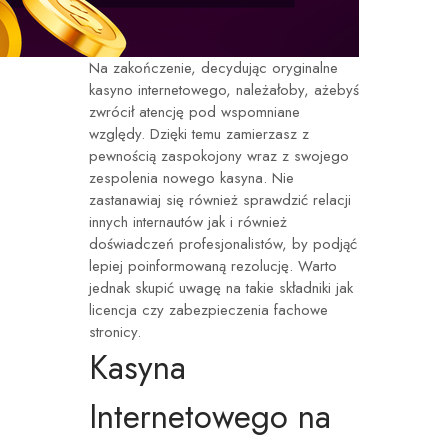
Na zakończenie, decydując oryginalne
kasyno internetowego, należałoby, ażebyś
zwrócił atencję pod wspomniane
względy. Dzięki temu zamierzasz z
pewnością zaspokojony wraz z swojego
zespolenia nowego kasyna. Nie
zastanawiaj się również sprawdzić relacji
innych internautów jak i również
doświadczeń profesjonalistów, by podjąć
lepiej poinformowaną rezolucję. Warto
jednak skupić uwagę na takie składniki jak
licencja czy zabezpieczenia fachowe
stronicy.
Kasyna
Internetowego na