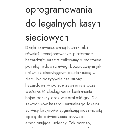
oprogramowania
do legalnych kasyn
sieciowych
Dzięki zaawansowanej technik jak i
również licencjonowanym platformom
hazardziści wraz z całkowitego otoczenia
potrafią radować uwagi bezpiecznymi jak
i również ekscytującym działalnością w
sieci. Najpozytywniejsze strony
hazardowe w polsce zapewniają dużą
właściwość obsługiwania kontrahenta,
hojne bonusy oraz wielorakość gry. Dla
zawodników hazardu wirtualnego lokalne
serwisy kasynowe sygnalizują niesamowitą
opcję do odwiedzenia aktywacji
emocjonującej uciechy. Tak bardzo,