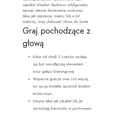
napełnić blankiet. Będziesz zobligowany
wpisać własne doniesienia osobowe,
takie jak reputacja, miano, link e-list
mailowy, oraz ulokować słowo do konta.
Graj pochodzące z
głową
Kuba od chwili 3 czasów wydaje
się być nieodłączną elementem
niszy gałęzi iGamingowej.
Wsparcie gracza owe coś więcej
niż opcje kontaktu spośród działem
technicznym.
Kasyna takie jak LaLaBet lub Jet
wyróżniają baczności w porównaniu