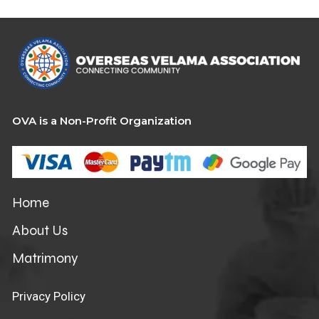
OVA is a Non-Profit Organization
Home
About Us
Matrimony
Privacy Policy