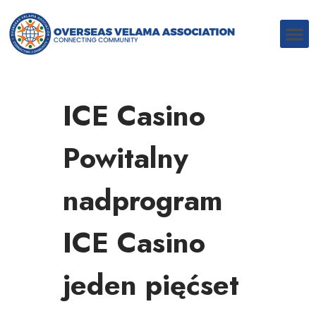
ICE Casino ️
Powitalny
nadprogram
ICE Casino
jeden pięćset