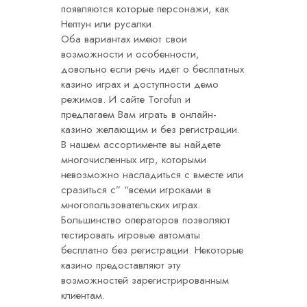
появляются которые персонажи, как
Нептун или русалки.
Оба вариантах имеют свои
возможности и особенности,
довольно если речь идёт о бесплатных
казино играх и доступности демо
режимов. И сайте Torofun и
предлагаем Вам играть в онлайн-
казино желающим и без регистрации.
В нашем ассортименте вы найдете
многочисленных игр, которыми
невозможно насладиться с вместе или
сразиться с” “всеми игроками в
многопользовательских играх.
Большинство операторов позволяют
тестировать игровые автоматы
бесплатно без регистрации. Некоторые
казино предоставляют эту
возможностей зарегистрированным
клиентам.