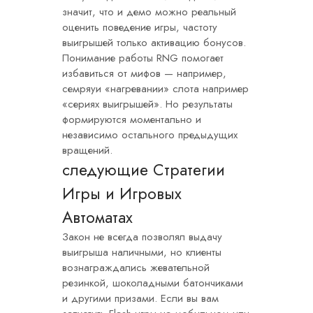
значит, что и демо можно реальный
оценить поведение игры, частоту
выигрышей только активацию бонусов.
Понимание работы RNG помогает
избавиться от мифов — например,
семряуи «нагревании» слота например
«сериях выигрышей». Но результаты
формируются моментально и
независимо остального предыдущих
вращений.
следующие Стратегии
Игры и Игровых
Автоматах
Закон не всегда позволял выдачу
выигрыша наличными, но клиенты
вознаграждались жевательной
резинкой, шоколадными батончиками
и другими призами. Если вы вам