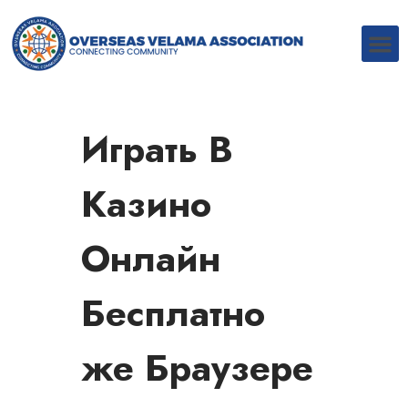
Играть В
Казино
Онлайн
Бесплатно
же Браузере