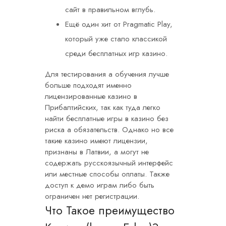
сайт в правильном вглубь.
Ещё один хит от Pragmatic Play,
который уже стало классикой
среди бесплатных игр казино.
Для тестирования а обучения лучше
больше подходят именно
лицензированные казино в
Прибалтийских, так как туда легко
найти бесплатные игры в казино без
риска а обязательств. Однако но все
такие казино имеют лицензии,
признаны в Латвии, а могут не
содержать русскоязычный интерфейс
или местные способы оплаты. Также
доступ к демо играм либо быть
ограничен нет регистрации.
Что Такое преимущество