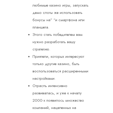
любимые казино игры, запускать
демо слоты же использовать
бонусы на” “и смартфона или
планшета.
Этого стать победителем вам
нужно разработать вашу
стратегию.
Приятели, которых интересуют
только другие казино, быть
воспользоваться расширенными
настройками.
Отрасль интенсивно
развивалась, и уже к началу
2000-х появилось множество
компаний, нацеленных на