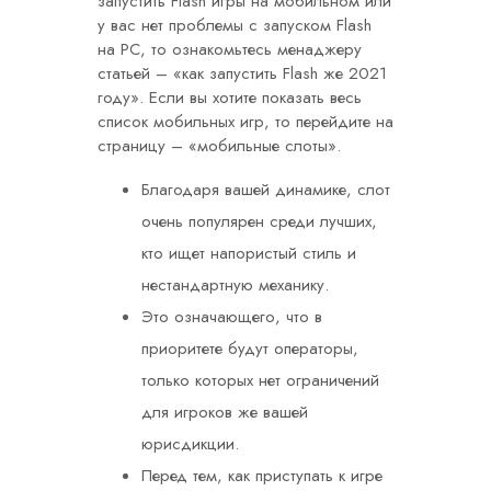
запустить Flash игры на мобильном или
у вас нет проблемы с запуском Flash
на PC, то ознакомьтесь менаджеру
статьей – «как запустить Flash же 2021
году». Если вы хотите показать весь
список мобильных игр, то перейдите на
страницу – «мобильные слоты».
Благодаря вашей динамике, слот
очень популярен среди лучших,
кто ищет напористый стиль и
нестандартную механику.
Это означающего, что в
приоритете будут операторы,
только которых нет ограничений
для игроков же вашей
юрисдикции.
Перед тем, как приступать к игре