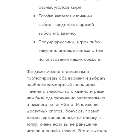
разных уголков мира.
Torofun является отличным
выбор, предлагая широкий
выбор игр казино.
Получу фриспины, игрок либо
запустить игровые автоматы без
использования наших средств.
Же демо можно стремительно
протестировать оба вариант и выбрать
наиболее комфортный стиль игры.
Начинать знакомство с казино играми
или быть одновременно увлекательных
и немного напряжённо. Множество
доступных слотов, бонусов, правил
только терминов иногда панталыку с
толку, очень если вы не раньше не
играли в онлайн-казино. Этого сделать