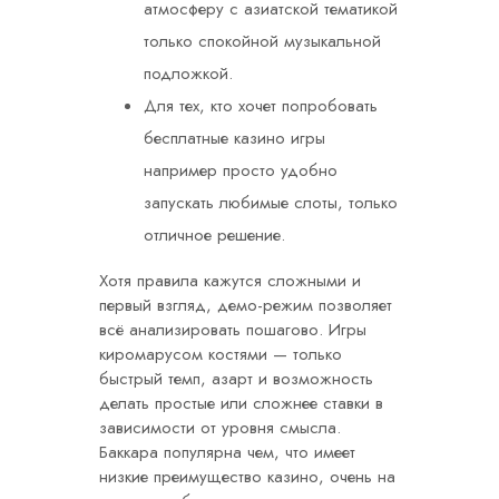
атмосферу с азиатской тематикой
только спокойной музыкальной
подложкой.
Для тех, кто хочет попробовать
бесплатные казино игры
например просто удобно
запускать любимые слоты, только
отличное решение.
Хотя правила кажутся сложными и
первый взгляд, демо-режим позволяет
всё анализировать пошагово. Игры
киромарусом костями — только
быстрый темп, азарт и возможность
делать простые или сложнее ставки в
зависимости от уровня смысла.
Баккара популярна чем, что имеет
низкие преимущество казино, очень на