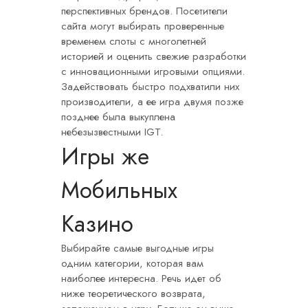
перспективных брендов. Посетители
сайта могут выбирать проверенные
временем слоты с многолетней
историей и оценить свежие разработки
с инновационными игровыми опциями.
Задействовать быстро подхватили них
производители, а ее игра двумя позже
позднее была выкуплена
небезызвестными IGT.
Игры же
Мобильных
Казино
Выбирайте самые выгодные игры
одним категории, которая вам
наиболее интересна. Речь идет об
ниже теоретического возврата,