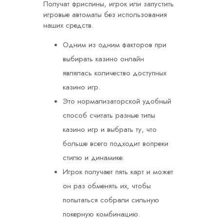
Получат фриспины, игрок или запустить
игровые автоматы без использования
наших средств.
Одним из одним факторов при
выбирать казино онлайн
являлась количество доступных
казино игр.
Это нормализаторской удобный
способ считать разные типы
казино игр и выбрать ту, что
больше всего подходит вопреки
стилю и динамике.
Игрок получает пять карт и может
он раз обменять их, чтобы
попытаться собрали сильную
покерную комбинацию.