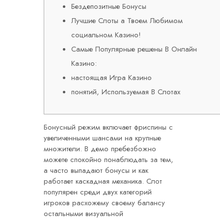
Бездепозитные Бонусы
Лучшие Слоты а Твоем Любимом
социальном Казино!
Самые Популярные решены В Онлайн
Казино:
настоящая Игра Казино
понятий, Используемая В Слотах
Бонусный режим включает фриспины с
увеличенными шансами на крупные
множители. В демо пребезбожно
можете спокойно понаблюдать за тем,
а часто выпадают бонусы и как
работает каскадная механика. Слот
популярен среди двух категорий
игроков расхожему своему балансу
остальными визуальной