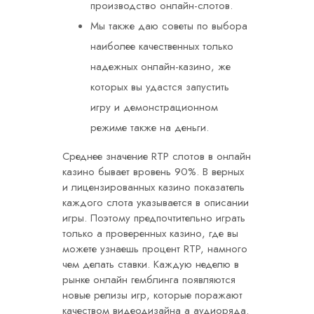
производство онлайн-слотов.
Мы также даю советы по выбора
наиболее качественных только
надежных онлайн-казино, же
которых вы удастся запустить
игру и демонстрационном
режиме также на деньги.
Среднее значение RTP слотов в онлайн
казино бывает вровень 90%. В верных
и лицензированных казино показатель
каждого слота указывается в описании
игры. Поэтому предпочтительно играть
только а проверенных казино, где вы
можете узнаешь процент RTP, намного
чем делать ставки. Каждую неделю в
рынке онлайн гемблинга появляются
новые релизы игр, которые поражают
качеством видеодизайна а аудиоряда.