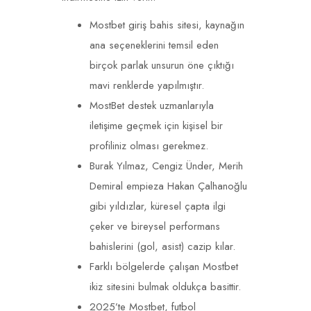
Mostbet giriş bahis sitesi, kaynağın
ana seçeneklerini temsil eden
birçok parlak unsurun öne çıktığı
mavi renklerde yapılmıştır.
MostBet destek uzmanlarıyla
iletişime geçmek için kişisel bir
profiliniz olması gerekmez.
Burak Yılmaz, Cengiz Ünder, Merih
Demiral empieza Hakan Çalhanoğlu
gibi yıldızlar, küresel çapta ilgi
çeker ve bireysel performans
bahislerini (gol, asist) cazip kılar.
Farklı bölgelerde çalışan Mostbet
ikiz sitesini bulmak oldukça basittir.
2025’te Mostbet, futbol