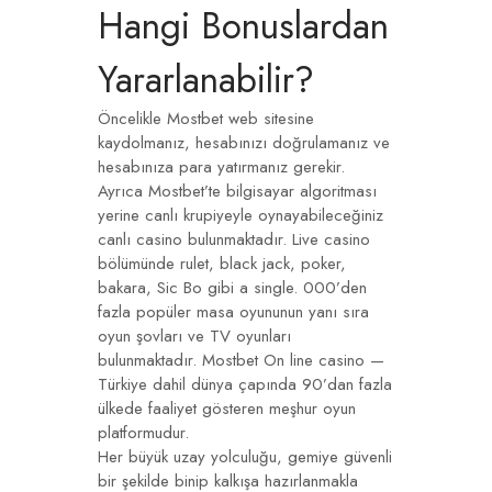
Hangi Bonuslardan
Yararlanabilir?
Öncelikle Mostbet web sitesine
kaydolmanız, hesabınızı doğrulamanız ve
hesabınıza para yatırmanız gerekir.
Ayrıca Mostbet’te bilgisayar algoritması
yerine canlı krupiyeyle oynayabileceğiniz
canlı casino bulunmaktadır. Live casino
bölümünde rulet, black jack, poker,
bakara, Sic Bo gibi a single. 000’den
fazla popüler masa oyununun yanı sıra
oyun şovları ve TV oyunları
bulunmaktadır. Mostbet On line casino —
Türkiye dahil dünya çapında 90’dan fazla
ülkede faaliyet gösteren meşhur oyun
platformudur.
Her büyük uzay yolculuğu, gemiye güvenli
bir şekilde binip kalkışa hazırlanmakla