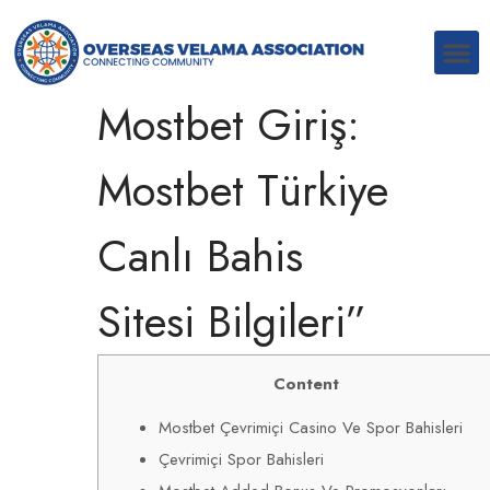
Mostbet Giriş:
Mostbet Türkiye
Canlı Bahis
Sitesi Bilgileri”
Content
Mostbet Çevrimiçi Casino Ve Spor Bahisleri
Çevrimiçi Spor Bahisleri