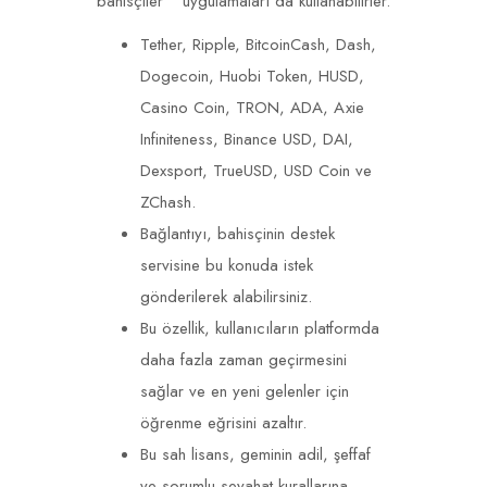
bahisçiler” “uygulamaları da kullanabilirler.
Tether, Ripple, BitcoinCash, Dash,
Dogecoin, Huobi Token, HUSD,
Casino Coin, TRON, ADA, Axie
Infiniteness, Binance USD, DAI,
Dexsport, TrueUSD, USD Coin ve
ZChash.
Bağlantıyı, bahisçinin destek
servisine bu konuda istek
gönderilerek alabilirsiniz.
Bu özellik, kullanıcıların platformda
daha fazla zaman geçirmesini
sağlar ve en yeni gelenler için
öğrenme eğrisini azaltır.
Bu sah lisans, geminin adil, şeffaf
ve sorumlu seyahat kurallarına