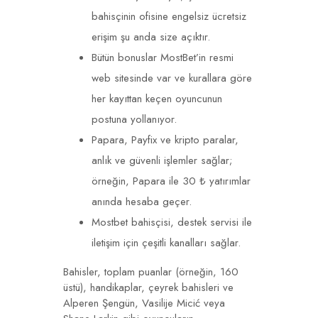
bahisçinin ofisine engelsiz ücretsiz
erişim şu anda size açıktır.
Bütün bonuslar MostBet’in resmi
web sitesinde var ve kurallara göre
her kayıttan keçen oyuncunun
postuna yollanıyor.
Papara, Payfix ve kripto paralar,
anlık ve güvenli işlemler sağlar;
örneğin, Papara ile 30 ₺ yatırımlar
anında hesaba geçer.
Mostbet bahisçisi, destek servisi ile
iletişim için çeşitli kanalları sağlar.
Bahisler, toplam puanlar (örneğin, 160
üstü), handikaplar, çeyrek bahisleri ve
Alperen Şengün, Vasilije Micić veya