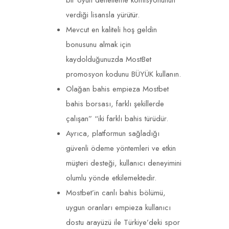
bir oyun denetleme komisyonunun
verdiği lisansla yürütür.
Mevcut en kaliteli hoş geldin
bonusunu almak için
kaydolduğunuzda MostBet
promosyon kodunu BÜYÜK kullanın.
Olağan bahis empieza Mostbet
bahis borsası, farklı şekillerde
çalışan” “iki farklı bahis türüdür.
Ayrıca, platformun sağladığı
güvenli ödeme yöntemleri ve etkin
müşteri desteği, kullanıcı deneyimini
olumlu yönde etkilemektedir.
Mostbet’in canlı bahis bölümü,
uygun oranları empieza kullanıcı
dostu arayüzü ile Türkiye’deki spor