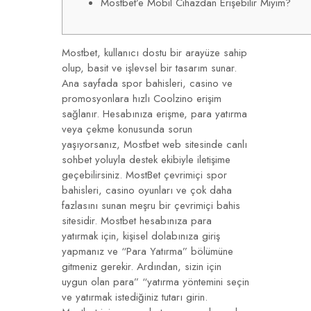
Mostbet’e Mobil Cihazdan Erişebilir Miyim?
Mostbet, kullanıcı dostu bir arayüze sahip
olup, basit ve işlevsel bir tasarım sunar.
Ana sayfada spor bahisleri, casino ve
promosyonlara hızlı
Coolzino
erişim
sağlanır. Hesabınıza erişme, para yatırma
veya çekme konusunda sorun
yaşıyorsanız, Mostbet web sitesinde canlı
sohbet yoluyla destek ekibiyle iletişime
geçebilirsiniz. MostBet çevrimiçi spor
bahisleri, casino oyunları ve çok daha
fazlasını sunan meşru bir çevrimiçi bahis
sitesidir. Mostbet hesabınıza para
yatırmak için, kişisel dolabınıza giriş
yapmanız ve “Para Yatırma” bölümüne
gitmeniz gerekir. Ardından, sizin için
uygun olan para” “yatırma yöntemini seçin
ve yatırmak istediğiniz tutarı girin.