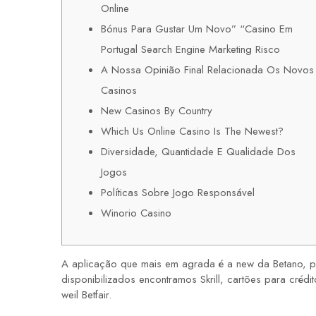
Online
Bónus Para Gustar Um Novo” “Casino Em
Portugal Search Engine Marketing Risco
A Nossa Opinião Final Relacionada Os Novos
Casinos
New Casinos By Country
Which Us Online Casino Is The Newest?
Diversidade, Quantidade E Qualidade Dos
Jogos
Políticas Sobre Jogo Responsável
Winorio Casino
A aplicação que mais em agrada é a new da Betano, pri
disponibilizados encontramos Skrill, cartões para cré
weil Betfair.