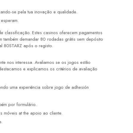
ando-se pela tua inovação e qualidade.
 esperam.
e classificação. Estes casinos oferecem pagamentos
em também demandar 80 rodadas grátis sem depósito
nal 80STARZ após o registo.
nte nos interessa. Avaliamos se os jogos estão
 destacamos e explicamos os critérios de avaliação
endo uma experiência sobre jogo de adhesión
bém por formulário.
 móveis at the apoio ao cliente.
s.