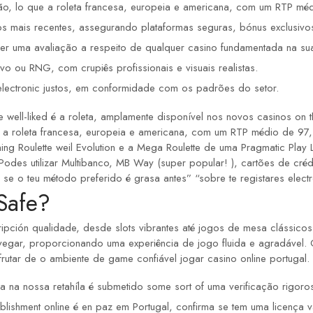
, lo que a roleta francesa, europeia e americana, com um RTP méd
nos mais recentes, assegurando plataformas seguras, bónus exclusiv
ver uma avaliação a respeito de qualquer casino fundamentada na sua
o ou RNG, com crupiês profissionais e visuais realistas.
lectronic justos, em conformidade com os padrões do setor.
 well-liked é a roleta, amplamente disponível nos novos casinos on 
a roleta francesa, europeia e americana, com um RTP médio de 97, 
g Roulette weil Evolution e a Mega Roulette de uma Pragmatic Play L
des utilizar Multibanco, MB Way (super popular! ), cartões de crédi
e se o teu método preferido é grasa antes” “sobre te registares elect
Safe?
ipción qualidade, desde slots vibrantes até jogos de mesa clássico
e navegar, proporcionando uma experiência de jogo fluida e agradáv
frutar de o ambiente de game confiável
jogar casino online portugal
.
tra na nossa retahíla é submetido some sort of uma verificação rigoro
blishment online é en paz em Portugal, confirma se tem uma licença v