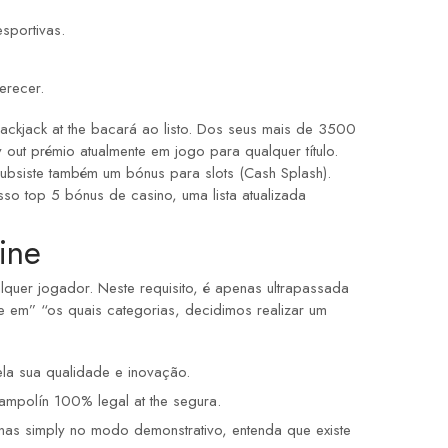
sportivas.
erecer.
ckjack at the bacará ao listo. Dos seus mais de 3500
out prémio atualmente em jogo para qualquer título.
subsiste também um bónus para slots (Cash Splash).
sso top 5 bónus de casino, uma lista atualizada
ine
alquer jogador. Neste requisito, é apenas ultrapassada
e em” “os quais categorias, decidimos realizar um
la sua qualidade e inovação.
rampolín 100% legal at the segura.
enas simply no modo demonstrativo, entenda que existe