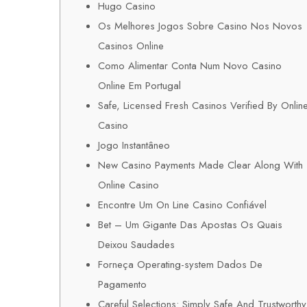
Hugo Casino
Os Melhores Jogos Sobre Casino Nos Novos
Casinos Online
Como Alimentar Conta Num Novo Casino
Online Em Portugal
Safe, Licensed Fresh Casinos Verified By Onlin
Casino
Jogo Instantâneo
New Casino Payments Made Clear Along With
Online Casino
Encontre Um On Line Casino Confiável
Bet – Um Gigante Das Apostas Os Quais
Deixou Saudades
Forneça Operating-system Dados De
Pagamento
Careful Selections: Simply Safe And Trustworthy