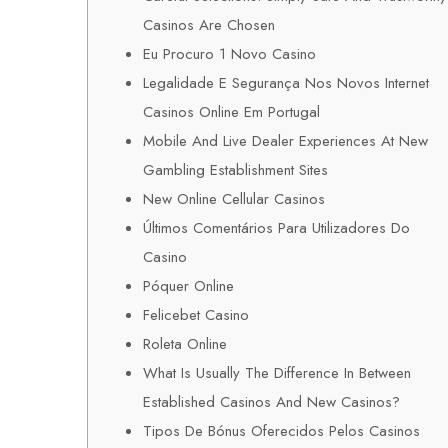
Casinos Are Chosen
Eu Procuro 1 Novo Casino
Legalidade E Segurança Nos Novos Internet
Casinos Online Em Portugal
Mobile And Live Dealer Experiences At New
Gambling Establishment Sites
New Online Cellular Casinos
Últimos Comentários Para Utilizadores Do
Casino
Póquer Online
Felicebet Casino
Roleta Online
What Is Usually The Difference In Between
Established Casinos And New Casinos?
Tipos De Bónus Oferecidos Pelos Casinos