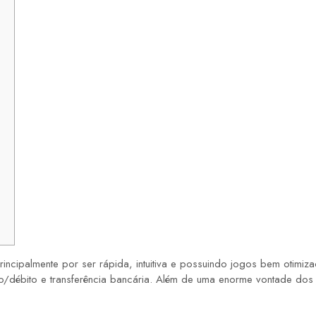
ncipalmente por ser rápida, intuitiva e possuindo jogos bem otimiza
dito/débito e transferência bancária. Além de uma enorme vontade do