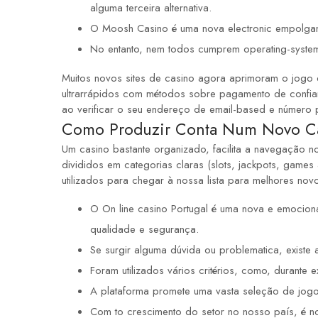
alguma terceira alternativa.
O Moosh Casino é uma nova electronic empolgant
No entanto, nem todos cumprem operating-syste
Muitos novos sites de casino agora aprimoram o jogo 
ultrarrápidos com métodos sobre pagamento de confi
ao verificar o seu endereço de email-based e número p
Como Produzir Conta Num Novo Ca
Um casino bastante organizado, facilita a navegação no
divididos em categorias claras (slots, jackpots, games
utilizados para chegar à nossa lista para melhores nov
O On line casino Portugal é uma nova e emocio
qualidade e segurança.
Se surgir alguma dúvida ou problematica, existe 
Foram utilizados vários critérios, como, durante
A plataforma promete uma vasta seleção de jog
Com to crescimento do setor no nosso país, é no