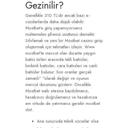
Gezinilir?
Genellikle 310 TL’dir ancak bazı e-
cüzdanlarda daha düşük olabilir.
Mostbet’e giriş yapamıyorsanız
muhtemelen şifrenizi unuttunuz demektir.
Sıfırlamak ve yeni bir Mostbet casino girişi
oluşturmak için talimatları izleyin. Www
mostbet’te mevcut olan durante yaygın
bahis türleri arasında tekli bahisler,
birikimli bahisler, cara bahisleri ve canlı
bahisler bulunur. Son oranlar gerçek
zamanlı” “olarak değişir ve oyunun
mevcut durumunu gösterir. Öncelikle
Mostbet web sitesine kaydolmanız,
hesabınızı doğrulamanız ve hesabınıza
em virtude de yatırmanız gerekir
mostbet
slot
.
Ana sunucuda teknik sorunlar olsa