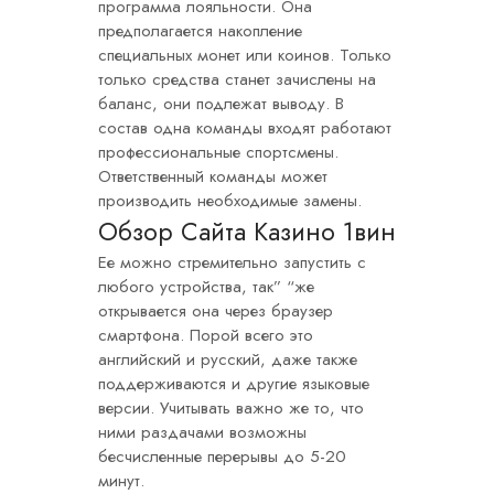
программа лояльности. Она
предполагается накопление
специальных монет или коинов. Только
только средства станет зачислены на
баланс, они подлежат выводу. В
состав одна команды входят работают
профессиональные спортсмены.
Ответственный команды может
производить необходимые замены.
Обзор Сайта Казино 1вин
Ее можно стремительно запустить с
любого устройства, так” “же
открывается она через браузер
смартфона. Порой всего это
английский и русский, даже также
поддерживаются и другие языковые
версии. Учитывать важно же то, что
ними раздачами возможны
бесчисленные перерывы до 5-20
минут.