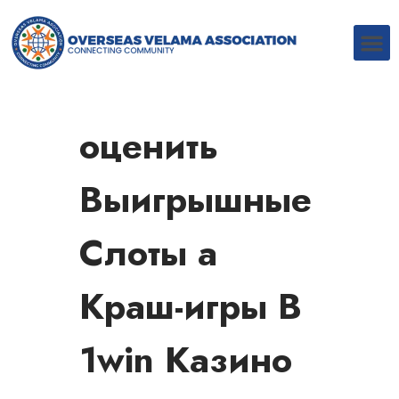
оценить
Выигрышные
Слоты а
Краш-игры В
1win Казино