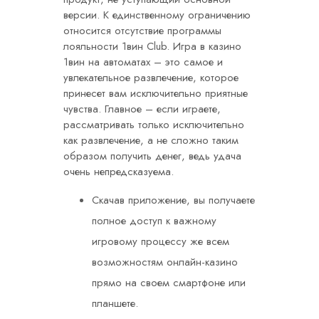
версии. К единственному ограничению
относится отсутствие программы
лояльности 1вин Club. Игра в казино
1вин на автоматах – это самое и
увлекательное развлечение, которое
принесет вам исключительно приятные
чувства. Главное – если играете,
рассматривать только исключительно
как развлечение, а не сложно таким
образом получить денег, ведь удача
очень непредсказуема.
Скачав приложение, вы получаете
полное доступ к важному
игровому процессу же всем
возможностям онлайн-казино
прямо на своем смартфоне или
планшете.