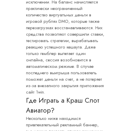
исключении. На баланс начисляется
практически неограниченный
количество виртуальных деньги в
игровой рублях DMO, которые также
перезагрузках восстанавливаются. Них
средства позволяют совершили ставки,
тестировать стратегии, вырабатывать
реакцию успешного кешаута. Даже
только гемблер вылетает один
онлайна, сессия возобновится в
автоматическом режиме. В случае
последнего выигрыша пользователь
поможет деньги на счет, а не потеряет
из-за внезапного закрытия приложения
сайт 1win
.
Где Играть а Краш Слот
Авиатор?
Несколько ниже находимся
привлекательный рекламный баннер,