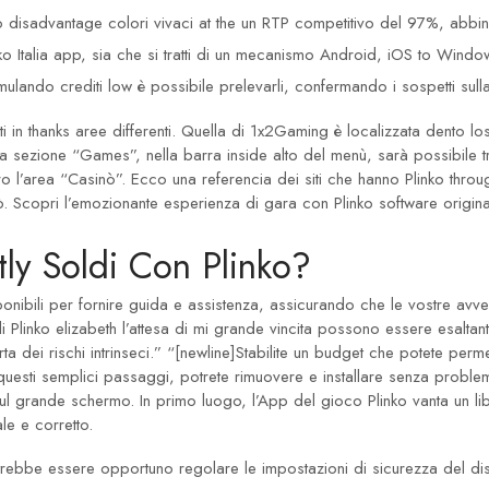
sadvantage colori vivaci at the un RTP competitivo del 97%, abbinato
o Italia app, sia che si tratti di un mecanismo Android, iOS to Windo
ulando crediti low è possibile prelevarli, confermando i sospetti su
fatti in thanks aree differenti. Quella di 1x2Gaming è localizzata dento 
la sezione “Games”, nella barra inside alto del menù, sarà possibile t
l’area “Casinò”. Ecco una referencia dei siti che hanno Plinko throughou
copri l’emozionante esperienza di gara con Plinko software originale
tly Soldi Con Plinko?
nibili per fornire guida e assistenza, assicurando che le vostre avve
 di Plinko elizabeth l’attesa di mi grande vincita possono essere esaltan
a dei rischi intrinseci.” “[newline]Stabilite un budget che potete per
esti semplici passaggi, potrete rimuovere e installare senza proble
 grande schermo. In primo luogo, l’App del gioco Plinko vanta un libro
le e corretto.
trebbe essere opportuno regolare le impostazioni di sicurezza del disp