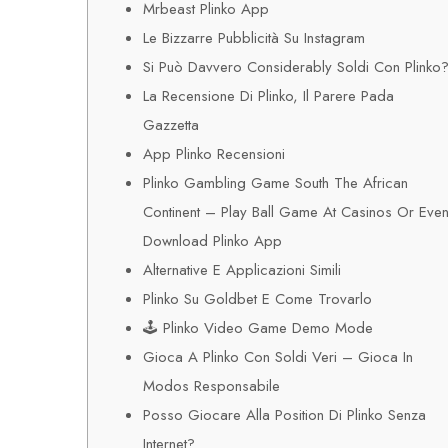
Mrbeast Plinko App
Le Bizzarre Pubblicità Su Instagram
Si Può Davvero Considerably Soldi Con Plinko
La Recensione Di Plinko, Il Parere Pada
Gazzetta
App Plinko Recensioni
Plinko Gambling Game South The African
Continent – Play Ball Game At Casinos Or Eve
Download Plinko App
Alternative E Applicazioni Simili
Plinko Su Goldbet E Come Trovarlo
🕹️ Plinko Video Game Demo Mode
Gioca A Plinko Con Soldi Veri – Gioca In
Modos Responsabile
Posso Giocare Alla Position Di Plinko Senza
Internet?