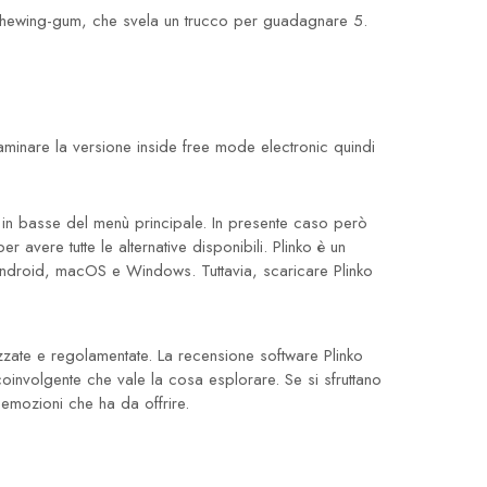
 chewing-gum, che svela un trucco per guadagnare 5.
esaminare la versione inside free mode electronic quindi
ù in basse del menù principale. In presente caso però
 avere tutte le alternative disponibili. Plinko è un
Android, macOS e Windows. Tuttavia, scaricare Plinko
izzate e regolamentate. La recensione software Plinko
coinvolgente che vale la cosa esplorare. Se si sfruttano
emozioni che ha da offrire.
.