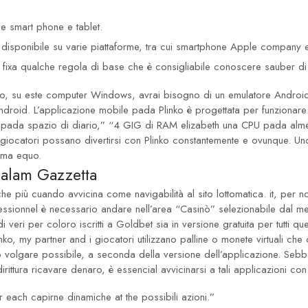
me smart phone e tablet.
ne disponibile su varie piattaforme, tra cui smartphone Apple compa
o fixa qualche regola di base che è consigliabile conoscere sauber di 
inko, su este computer Windows, avrai bisogno di un emulatore Androi
droid. L’applicazione mobile pada Plinko è progettata per funziona
ada spazio di diario,” “4 GIG di RAM elizabeth una CPU pada almeno
e giocatori possano divertirsi con Plinko constantemente e ovunque. Uno 
tema equo.
Dalam Gazzetta
he più cuando avvicina come navigabilità al sito lottomatica. it, per no
ionnel è necessario andare nell’area “Casinò” selezionabile dal menù
i veri per coloro iscritti a Goldbet sia in versione gratuita per tutti
ko, my partner and i giocatori utilizzano palline o monete virtuali che 
 volgare possibile, a seconda della versione dell’applicazione. Sebbe
ittura ricavare denaro, è essencial avvicinarsi a tali applicazioni con 
 each capirne dinamiche at the possibili azioni.”