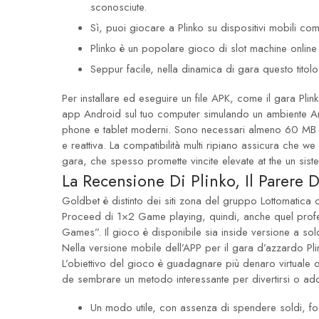
sconosciute.
Sì, puoi giocare a Plinko su dispositivi mobili co
Plinko è un popolare gioco di slot machine onli
Seppur facile, nella dinamica di gara questo titol
Per installare ed eseguire un file APK, come il gara Pl
app Android sul tuo computer simulando un ambiente An
phone e tablet moderni. Sono necessari almeno 60 MB p
e reattiva. La compatibilità multi ripiano assicura che w
gara, che spesso promette vincite elevate at the un sis
La Recensione Di Plinko, Il Parere 
Goldbet è distinto dei siti zona del gruppo Lottomatica c
Proceed di 1×2 Game playing, quindi, anche quel profess
Games”. Il gioco è disponibile sia inside versione a sold
Nella versione mobile dell’APP per il gara d’azzardo Plin
L’obiettivo del gioco è guadagnare più denaro virtuale o
de sembrare un metodo interessante per divertirsi o addir
Un modo utile, con assenza di spendere soldi, for