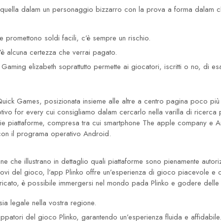
o è quella dalam un personaggio bizzarro con la prova a forma dalam
promettono soldi facili, c’è sempre un rischio.
’è alcuna certezza che verrai pagato.
 Gaming elizabeth soprattutto permette ai giocatori, iscritti o no, di 
ei Quick Games, posizionata insieme alle altre a centro pagina poco pi
tivo for every cui consigliamo dalam cercarlo nella varilla di ricerca per
varie piattaforme, compresa tra cui smartphone The apple company e 
 con il programa operativo Android.
ine che illustrano in dettaglio quali piattaforme sono pienamente autor
nuovi del gioco, l’app Plinko offre un’esperienza di gioco piacevole e 
caricato, è possibile immergersi nel mondo pada Plinko e godere delle 
 sia legale nella vostra regione.
luppatori del gioco Plinko, garantendo un’esperienza fluida e affidabile