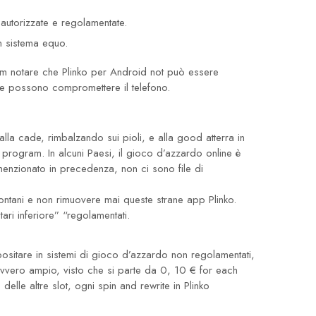
 autorizzate e regolamentate.
un sistema equo.
dalam notare che Plinko per Android not può essere
he possono compromettere il telefono.
alla cade, rimbalzando sui pioli, e alla good atterra in
e program. In alcuni Paesi, il gioco d’azzardo online è
 menzionato in precedenza, non ci sono file di
 lontani e non rimuovere mai queste strane app Plinko.
ri inferiore” “regolamentati.
ositare in sistemi di gioco d’azzardo non regolamentati,
avvero ampio, visto che si parte da 0, 10 € for each
elle altre slot, ogni spin and rewrite in Plinko