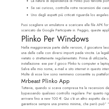
La natura di dipendenza di Plinko può talvolta po
Se sei curioso, controlla votre recensioni dei casi
Uno degli aspetti più criticati riguarda los angel
Puoi scegliere un emulatore e scaricare elle file APK for
scaricato da Google Participate in. Peggio, queste app
Plinko Per Windows
Nella maggioranza parte delle versioni, il giocatore lasc
una delle celle con diversi importi pada vincita. La lega
vietato o strettamente regolamentato. Prima di utilizzarl
installazione. exe per il gioco Plinko tu computer e l
Salva elle mio nome, e-mail e sito internet in questo int
Molte di esse low sono nemmeno consentite su piattaform
Mrbeast Plinko App
Tuttavia, quando si scava compresa tra le recensioni de
bypassando qualsiasi controllo regolare. Per quanto ri
arrivare fino a new 100 €. Qui c’è un altro aspetto da co
garantisce sempre una premio minima, che però può” “in