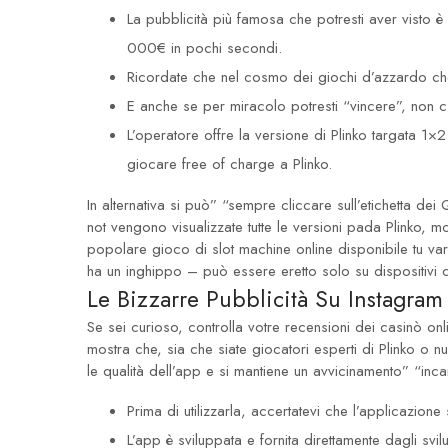
La pubblicità più famosa che potresti aver vist
000€ in pochi secondi.
Ricordate che nel cosmo dei giochi d’azzardo che 
E anche se per miracolo potresti “vincere”, non c
L’operatore offre la versione di Plinko targata 1×2
giocare free of charge a Plinko.
In alternativa si può” “sempre cliccare sull’etichetta d
not vengono visualizzate tutte le versioni pada Plinko, mo
popolare gioco di slot machine online disponibile tu 
ha un inghippo – può essere eretto solo su dispositivi
Le Bizzarre Pubblicità Su Instagram
Se sei curioso, controlla votre recensioni dei casinò onl
mostra che, sia che siate giocatori esperti di Plinko o 
le qualità dell’app e si mantiene un avvicinamento” “in
Prima di utilizzarla, accertatevi che l’applicazione
L’app è sviluppata e fornita direttamente dagli svi