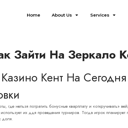
Home
About Us
Services
ак Зайти На Зеркало К
 Казино Кент На Сегодн
овки
оты, где нельзя потратить бонусные кварплату и «откручивать» ве
я использует их ддя проведения турниров. Тогда игрок планируе
х доля.