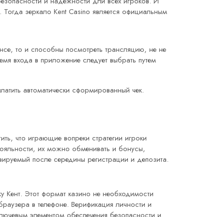
безопасности и надежности дли всех игроков. И
 Тогда зеркало Kent Casino является официальным
ансе, то и способны посмотреть трансляцию, не не
ремя входа в приложение следует выбрать путем
платить автоматически сформированный чек.
ить, что играющие вопреки стратегии игроки
лояльности, их можно обменивать и бонусы,
вируемый после середины регистрации и депозита.
у Кент. Этот формат казино не необходимости
браузера в телефоне. Верификация личности и
 ключевым элементом обеспечения безопасности и