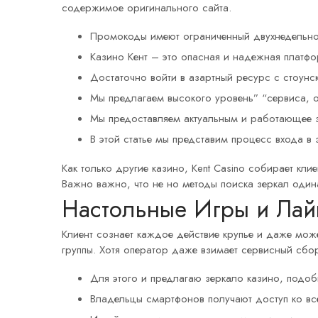
содержимое оригинального сайта.
Промокоды имеют ограниченный двухнедельног
Казино Кент – это опасная и надежная платфо
Достаточно войти в азартный ресурс с стоунс
Мы предлагаем высокого уровень” “сервиса,
Мы предоставляем актуальным и работающее з
В этой статье мы представим процесс входа в 
Как только другие казино, Kent Casino собирает к
Важно важно, что не но методы поиска зеркал оди
Настольные Игры и Лай
Клиент сознает каждое действие крупье и даже мож
группы. Хотя оператор даже взимает сервисный сбор
Для этого и предлагаю зеркало казино, подоб
Владельцы смартфонов получают доступ ко вс