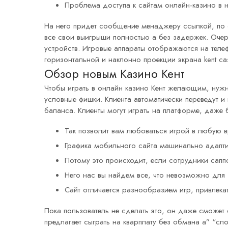
Проблема доступа к сайтам онлайн-казино в н
На него придет сообщение менаджеру ссылкой, по о
все свои выигрыши полностью а без задержек. Очер
устройств. Игровые аппараты отображаются на теле
горизонтальной и наклонно проекции экрана
kent ca
Обзор новым Казино Кент
Чтобы играть в онлайн казино Кент желающим, нужно
условные фишки. Клиента автоматически переведут 
баланса. Клиенты могут играть на платформе, даже
Так позволит вам любоваться игрой в любую в
Графика мобильного сайта машинально адапти
Потому это происходит, если сотрудники саппо
Него нас вы найдем все, что невозможно для
Сайт отличается разнообразием игр, привлек
Пока пользователь не сделать это, он даже сможет 
предлагает сыграть на кварплату без обмана а” “слот