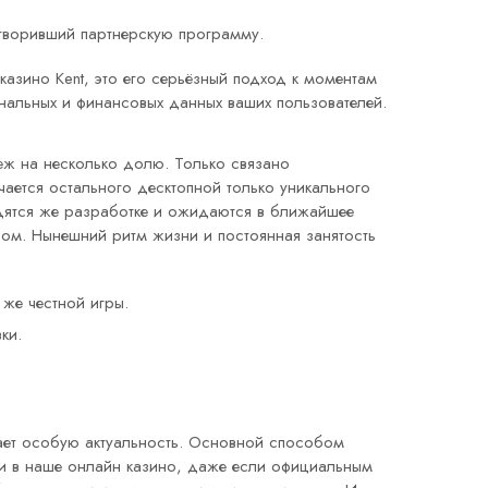
сотворивший партнерскую программу.
казино Kent, это его серьёзный подход к моментам
нальных и финансовых данных ваших пользователей.
теж на несколько долю. Только связано
чается остального десктопной только уникального
одятся же разработке и ожидаются в ближайшее
вом. Нынешний ритм жизни и постоянная занятость
же честной игры.
ки.
тает особую актуальность. Основной способом
ти в наше онлайн казино, даже если официальным