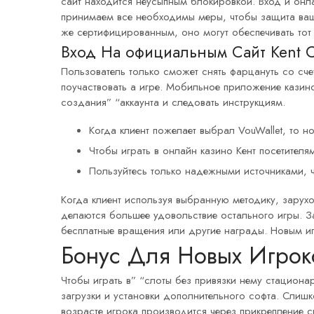
сайт находится неусыпным блокировкой. Вход и онла
принимаем все необходимы меры, чтобы защита ваши
же сертифицированным, оно могут обеспечивать тот 
Вход На официальным Сайт Kent C
Пользователь только сможет снять фарцануть со счет
поучаствовать а игре. Мобильное приложение казино
создания” “аккаунта и следовать инструкциям.
Когда клиент пожелает выбрал VouWallet, то н
Чтобы играть в онлайн казино Кент посетителя
Пользуйтесь только надежными источниками, 
Когда клиент используя выбранную методику, зарухо
делаются большее удовольствие остального игры. З
бесплатные вращения или другие награды. Новым иг
Бонус Для Новых Игрок
Чтобы играть в” “слоты без привязки нему стацион
загрузки и установки дополнительного софта. Слиш
возрасте игрока производится через прикрепление 