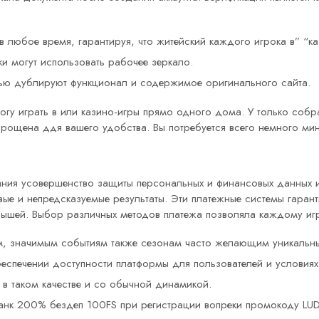
 в любое время, гарантируя, что житейский каждого игрока в” “
ки могут использовать рабочее зеркало.
тью дублируют функционал и содержимое оригинального сайта.
могу играть в или казино-игры прямо одного дома. У только собр
упрощена ддя вашего удобства. Вы потребуется всего немного ми
ия усовершенство защиты персональных и финансовых данных иг
ые и непредсказуемые результаты. Эти платежные системы гарант
грышей. Выбор различных методов платежа позволяла каждому иг
м, значимым событиям также сезонам часто желающим уникальн
еспечении доступности платформы для пользователей и условиях
в таком качестве и со обычной динамикой.
 банк 200% бездеп 100FS при регистрации вопреки промокоду L