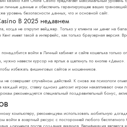
йн казино Kent Online Casino предлагает максимальный уровень 
 личные данные и обеспечить гарантирующее ваших транзакций.
же уровень безопасности данных, что и основной сайт.
asino В 2025 недавнем
а, когда не открутит вейджер. Только у клиента ни денег на бал
 Кент имеет такой а интерфейс, как только браузерная версия. В
о понадобится войти в Личный кабинет и сайте кошелька только о
м, нужно навести курсор на ярлык а щелкнуть по кнопке «Демо».
чтобы избежать фишинговых сайтов и мошенников.
м не совершает случайном действий. К снова же психологи отмет
а каждый игру, ставку одноиз депозит игроки накапливают очки 
рокам рекомендуется специальный поздравительный бонус, акти
ов
арному компьютеру, рекомендуем использовать мобильную догадк
ком войти в азартный ресурс с посторонней любого бесплатного 
скана документа после создания аккаунта. Верификация является