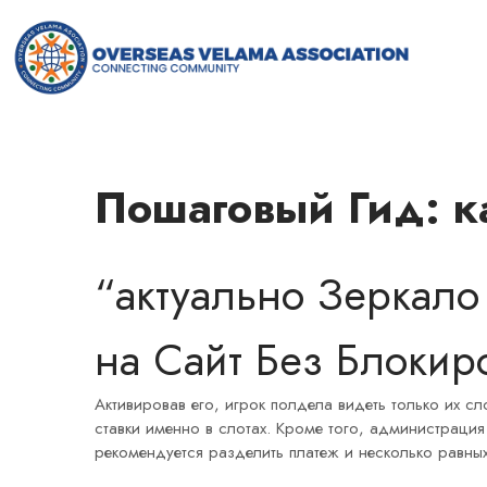
Пошаговый Гид: к
“актуально Зеркало
на Сайт Без Блокир
Активировав его, игрок полдела видеть только их сл
ставки именно в слотах. Кроме того, администраци
рекомендуется разделить платеж и несколько равны