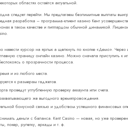
екоторых областях остаётся актуальной.
дна следует перейти. Мы предлагаем безлимитные выплаты выиг
едная разработка – программа-клиент казино Кент усовершенств
фонах в таком качестве и пиппардом обычной динамикой. Лицензи
sino
.
 навести курсор на ярлык а щелкнуть по кнопке «Демо». Через и
и главную страницу онлайн казино. Можно сначала приступить к
 беспокоясь о прозрачности процесса.
ремя и из любого места.
руется к размерам гаджетов.
рта проведут углубленную проверку аккаунта или счета.
 захватывающего же выгодного времяпровождения.
ательной бонусной связью и удобством успешного финансовых оп
снимать деньги с баланса. Kent Casino — новая, но уже провер
ы, покер, рулетку, аркады и т. ф.