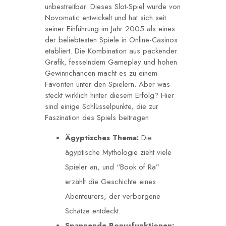
unbestreitbar. Dieses Slot-Spiel wurde von
Novomatic entwickelt und hat sich seit
seiner Einführung im Jahr 2005 als eines
der beliebtesten Spiele in Online-Casinos
etabliert. Die Kombination aus packender
Grafik, fesselndem Gameplay und hohen
Gewinnchancen macht es zu einem
Favoriten unter den Spielern. Aber was
steckt wirklich hinter diesem Erfolg? Hier
sind einige Schlüsselpunkte, die zur
Faszination des Spiels beitragen:
Ägyptisches Thema:
Die
ägyptische Mythologie zieht viele
Spieler an, und “Book of Ra”
erzählt die Geschichte eines
Abenteurers, der verborgene
Schätze entdeckt.
Spannende Bonusfunktionen: