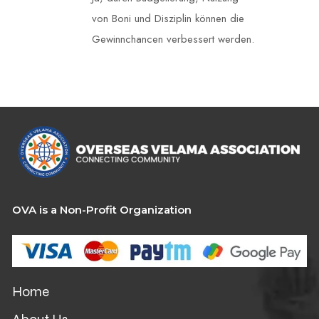
von Boni und Disziplin können die
Gewinnchancen verbessert werden.
OVA is a Non-Profit Organization
Home