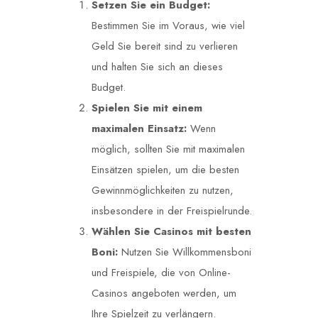
Setzen Sie ein Budget:
Bestimmen Sie im Voraus, wie viel
Geld Sie bereit sind zu verlieren
und halten Sie sich an dieses
Budget.
Spielen Sie mit einem
maximalen Einsatz:
Wenn
möglich, sollten Sie mit maximalen
Einsätzen spielen, um die besten
Gewinnmöglichkeiten zu nutzen,
insbesondere in der Freispielrunde.
Wählen Sie Casinos mit besten
Boni:
Nutzen Sie Willkommensboni
und Freispiele, die von Online-
Casinos angeboten werden, um
Ihre Spielzeit zu verlängern.