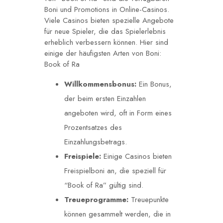
Boni und Promotions in Online-Casinos.
Viele Casinos bieten spezielle Angebote
für neue Spieler, die das Spielerlebnis
erheblich verbessern können. Hier sind
einige der häufigsten Arten von Boni:
Book of Ra
Willkommensbonus:
Ein Bonus,
der beim ersten Einzahlen
angeboten wird, oft in Form eines
Prozentsatzes des
Einzahlungsbetrags.
Freispiele:
Einige Casinos bieten
Freispielboni an, die speziell für
“Book of Ra” gültig sind.
Treueprogramme:
Treuepunkte
können gesammelt werden, die in