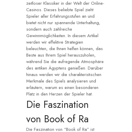
zeitloser Klassiker in der Welt der Online-
Casinos. Dieses beliebte Spiel zieht
Spieler aller Erfahrungsstufen an und
bietet nicht nur spannende Unterhaltung,
sondern auch zahlreiche
Gewinnmöglichkeiten. In diesem Artikel
werden wir effektive Strategien
beleuchten, die Ihnen helfen können, das
Beste aus Ihrem Spiel herauszuholen,
während Sie die aufregende Atmosphäre
des antiken Ägyptens genießen. Darüber
hinaus werden wir die charakteristischen
Merkmale des Spiels analysieren und
erläutern, warum es einen besonderen
Platz in den Herzen der Spieler hat.
Die Faszination
von Book of Ra
Die Faszination von “Book of Ra” ist