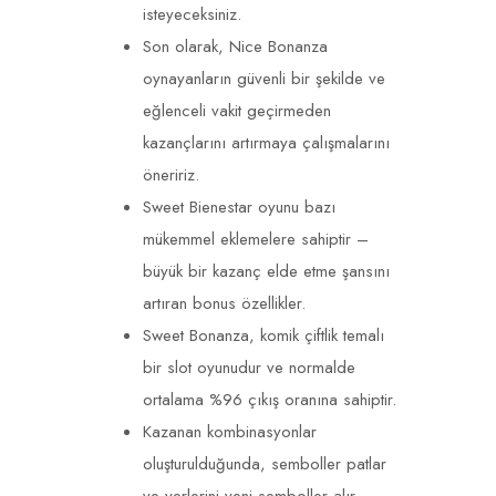
isteyeceksiniz.
Son olarak, Nice Bonanza
oynayanların güvenli bir şekilde ve
eğlenceli vakit geçirmeden
kazançlarını artırmaya çalışmalarını
öneririz.
Sweet Bienestar oyunu bazı
mükemmel eklemelere sahiptir –
büyük bir kazanç elde etme şansını
artıran bonus özellikler.
Sweet Bonanza, komik çiftlik temalı
bir slot oyunudur ve normalde
ortalama %96 çıkış oranına sahiptir.
Kazanan kombinasyonlar
oluşturulduğunda, semboller patlar