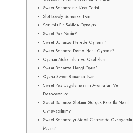
Sweet Bonanza’nın Kısa Tarihi
Slot Lovely Bonanza 1win
Sorumlu Bir Şekilde Oynayın
Sweet Paz Nedir?
Sweet Bonanza Nerede Oynanır?
Sweet Bonanza Demo Nasıl Oynanır?
Oyunun Mekanikleri Ve Özellikleri
Sweet Bonanza Hangi Oyun?
Oyunu Sweet Bonanza 1win
Sweet Paz Uygulamasının Avantajları Ve
Dezavantajları
Sweet Bonanza Slotunu Gerçek Para Ile Nasıl
Oynayabilirim?
Sweet Bonanza’yı Mobil Cihazımda Oynayabilir
Miyim?