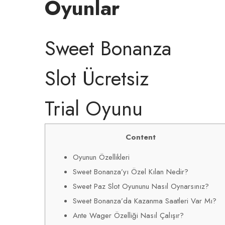
Oyunlar
Sweet Bonanza
Slot Ücretsiz
Trial Oyunu
Content
Oyunun Özellikleri
Sweet Bonanza’yı Özel Kılan Nedir?
Sweet Paz Slot Oyununu Nasıl Oynarsınız?
Sweet Bonanza’da Kazanma Saatleri Var Mı?
Ante Wager Özelliği Nasıl Çalışır?