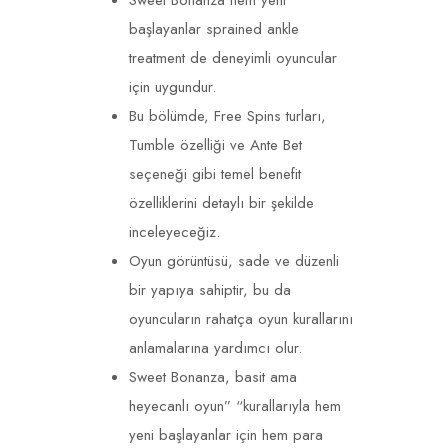
Sweet Bonanza hem yeni
başlayanlar sprained ankle
treatment de deneyimli oyuncular
için uygundur.
Bu bölümde, Free Spins turları,
Tumble özelliği ve Ante Bet
seçeneği gibi temel benefit
özelliklerini detaylı bir şekilde
inceleyeceğiz.
Oyun görüntüsü, sade ve düzenli
bi͏r yapıya sahiptir, bu da
oyuncuların͏ rahatça oyun kurall͏ar͏ını
͏anlamalar͏ına yardımcı olur.
Sweet Bonanza, basit ama
heyecanlı oyun” “kur͏allarıyla he͏m
yeni ͏başlayanlar için h͏em para