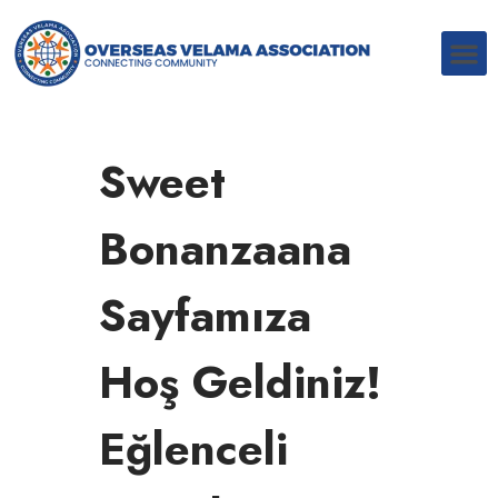
Sweet
Bonanzaana
Sayfamıza
Hoş Geldiniz!
Eğlenceli