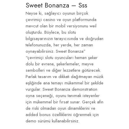
Sweet Bonanza – Sss
Neyse ki, sağlayıcı oyunun birçok
çevrimiçi casino ve oyun platformunda
mevcut olan bir mobil versiyonunu weil
oluşturdu. Böylece, bu slotu
bilgisayarınızın tarayıcısında ve doğrudan
telefonunuzda, her yerde, her zaman
oynayabilirsiniz. Sweet Bonanza”
“çevrimiçi slotu oyuncuları hemen şeker
dolu bir evrene, şekerlemeler, meyve
sembolleri ve diğer lezzetlere götürecek.
Parlak tasarım ve dikkati dağıtmayan müzik
eşliğinde ana temayı mükemmel bir şekilde
vurgular. Sweet Bonanza demonstration
oyna seçeneği, oyunu tanımak isteyenler
için mükemmel bir fırsat sunar. Gerçek afin
de riski olmadan oyun dinamiklerini ve
added bonus özelliklerini öğrenmek için
demo sürümü kullanabilirsiniz.