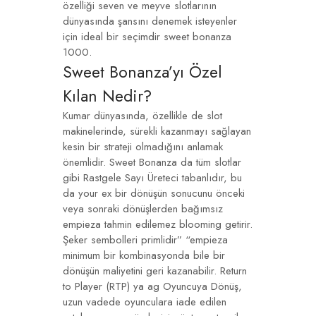
özelliği seven ve meyve slotlarının
dünyasında şansını denemek isteyenler
için ideal bir seçimdir
sweet bonanza
1000
.
Sweet Bonanza’yı Özel
Kılan Nedir?
Kumar dünyasında, özellikle de slot
makinelerinde, sürekli kazanmayı sağlayan
kesin bir strateji olmadığını anlamak
önemlidir. Sweet Bonanza da tüm slotlar
gibi Rastgele Sayı Üreteci tabanlıdır, bu
da your ex bir dönüşün sonucunu önceki
veya sonraki dönüşlerden bağımsız
empieza tahmin edilemez blooming getirir.
Şeker sembolleri primlidir” “empieza
minimum bir kombinasyonda bile bir
dönüşün maliyetini geri kazanabilir. Return
to Player (RTP) ya ag Oyuncuya Dönüş,
uzun vadede oyunculara iade edilen