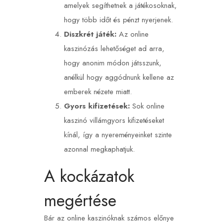
amelyek segíthetnek a játékosoknak,
hogy több időt és pénzt nyerjenek.
Diszkrét játék:
Az online
kaszinózás lehetőséget ad arra,
hogy anonim módon játsszunk,
anélkül hogy aggódnunk kellene az
emberek nézete miatt.
Gyors kifizetések:
Sok online
kaszinó villámgyors kifizetéseket
kínál, így a nyereményeinket szinte
azonnal megkaphatjuk.
A kockázatok
megértése
Bár az online kaszinóknak számos előnye