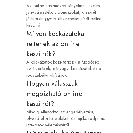
Az online kaszinózás kényelmet, széles
játékválasztékot, bónuszokat, diszkrét
játékot és gyors kifizetéseket kínál
online
kaszinó
.
Milyen kockázatokat
rejtenek az online
kaszinók?
A kockázatok közé tartozik a függőség,
az átverések, pénzügyi kockázatok és a
jogszabályi kihívások.
Hogyan válasszak
megbízható online
kaszinót?
Mindig ellenőrizd az engedélyezést,
olvasd el a feltételeket, és tájékozódj más
játékosok véleményéről.