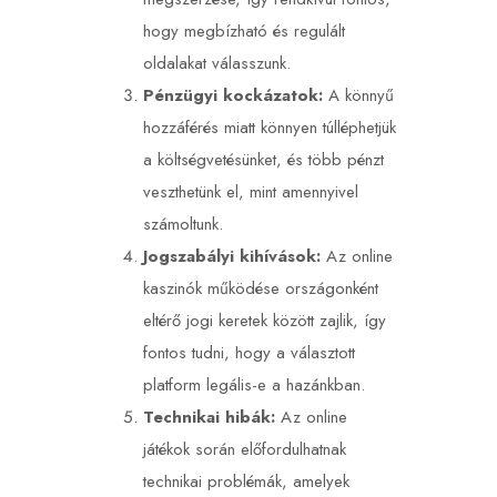
hogy megbízható és regulált
oldalakat válasszunk.
Pénzügyi kockázatok:
A könnyű
hozzáférés miatt könnyen túlléphetjük
a költségvetésünket, és több pénzt
veszthetünk el, mint amennyivel
számoltunk.
Jogszabályi kihívások:
Az online
kaszinók működése országonként
eltérő jogi keretek között zajlik, így
fontos tudni, hogy a választott
platform legális-e a hazánkban.
Technikai hibák:
Az online
játékok során előfordulhatnak
technikai problémák, amelyek