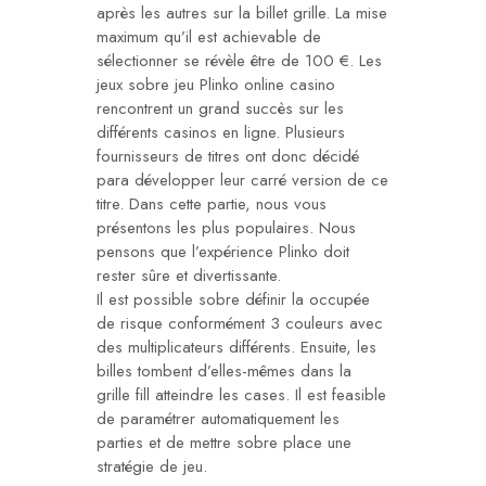
après les autres sur la billet grille. La mise
maximum qu’il est achievable de
sélectionner se révèle être de 100 €. Les
jeux sobre jeu Plinko online casino
rencontrent un grand succès sur les
différents casinos en ligne. Plusieurs
fournisseurs de titres ont donc décidé
para développer leur carré version de ce
titre. Dans cette partie, nous vous
présentons les plus populaires. Nous
pensons que l’expérience Plinko doit
rester sûre et divertissante.
Il est possible sobre définir la occupée
de risque conformément 3 couleurs avec
des multiplicateurs différents. Ensuite, les
billes tombent d’elles-mêmes dans la
grille fill atteindre les cases. Il est feasible
de paramétrer automatiquement les
parties et de mettre sobre place une
stratégie de jeu.