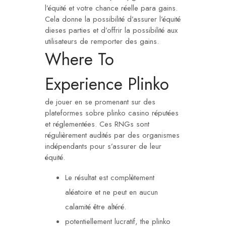
l’équité et votre chance réelle para gains.
Cela donne la possibilité d’assurer l’équité
dieses parties et d’offrir la possibilité aux
utilisateurs de remporter des gains.
Where To
Experience Plinko
de jouer en se promenant sur des
plateformes sobre plinko casino réputées
et réglementées. Ces RNGs sont
régulièrement audités par des organismes
indépendants pour s’assurer de leur
équité.
Le résultat est complètement
aléatoire et ne peut en aucun
calamité être altéré.
potentiellement lucratif, the plinko