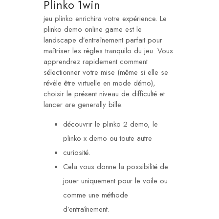
Plinko 1win
jeu plinko enrichira votre expérience. Le
plinko demo online game est le
landscape d’entraînement parfait pour
maîtriser les règles tranquilo du jeu. Vous
apprendrez rapidement comment
sélectionner votre mise (même si elle se
révèle être virtuelle en mode démo),
choisir le présent niveau de difficulté et
lancer are generally bille.
découvrir le plinko 2 demo, le
plinko x demo ou toute autre
curiosité.
Cela vous donne la possibilité de
jouer uniquement pour le voile ou
comme une méthode
d’entraînement.