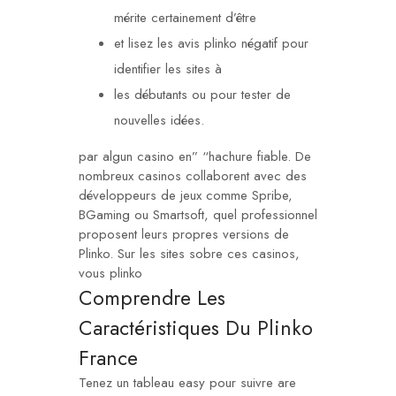
mérite certainement d’être
et lisez les avis plinko négatif pour
identifier les sites à
les débutants ou pour tester de
nouvelles idées.
par algun casino en” “hachure fiable. De
nombreux casinos collaborent avec des
développeurs de jeux comme Spribe,
BGaming ou Smartsoft, quel professionnel
proposent leurs propres versions de
Plinko. Sur les sites sobre ces casinos,
vous
plinko
Comprendre Les
Caractéristiques Du Plinko
France
Tenez un tableau easy pour suivre are