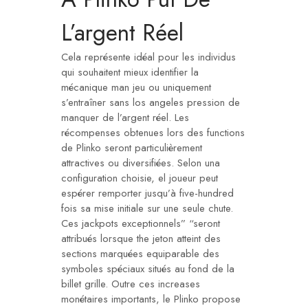
L’argent Réel
Cela représente idéal pour les individus
qui souhaitent mieux identifier la
mécanique man jeu ou uniquement
s’entraîner sans los angeles pression de
manquer de l’argent réel. Les
récompenses obtenues lors des functions
de Plinko seront particulièrement
attractives ou diversifiées. Selon una
configuration choisie, el joueur peut
espérer remporter jusqu’à five-hundred
fois sa mise initiale sur une seule chute.
Ces jackpots exceptionnels” “seront
attribués lorsque the jeton atteint des
sections marquées equiparable des
symboles spéciaux situés au fond de la
billet grille. Outre ces increases
monétaires importants, le Plinko propose