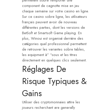
permettent sobre remporter une
component de cagnotte mise en jeu
chaque semaine sur votre casino en ligne.
Sur ce casino sobre ligne, les utilisateurs
français peuvent avoir de nouveau
différentes parties, dont les versions de
BetSoft et Smartsoft Game playing. En
plus, Winoui est organisé derrière des
catégories quel professionnel permettent
de retrouver les variantes sobre tables,
les equipment à” “sous et les titres
directement en quelques clics seulement.
Réglages De
Risque Typiques &
Gains
Utiliser des cryptomonnaies attire les
joueurs recherchant are generally