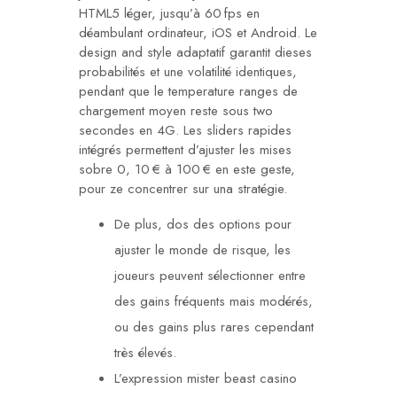
HTML5 léger, jusqu’à 60 fps en
déambulant ordinateur, iOS et Android. Le
design and style adaptatif garantit dieses
probabilités et une volatilité identiques,
pendant que le temperature ranges de
chargement moyen reste sous two
secondes en 4G. Les sliders rapides
intégrés permettent d’ajuster les mises
sobre 0, 10 € à 100 € en este geste,
pour ze concentrer sur una stratégie.
De plus, dos des options pour
ajuster le monde de risque, les
joueurs peuvent sélectionner entre
des gains fréquents mais modérés,
ou des gains plus rares cependant
très élevés.
L’expression mister beast casino