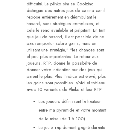
difficulté. Le plinko sim se
Coolzino
distingue des autres jeux de casino car il
repose entièrement en déambulant le
hasard, sans stratégies complexes, et
cela le rend available et palpitant. En tant
que jeu de hasard, il est possible de ne
pas remporter sobre gains, mais en
utilisant une stratégie,” “les chances sont
el peu plus importantes. Le retour aux
joueurs, RTP, donne la possibilité de
donner votre indication sur des jeux qui
paient le plus. Plus l’indice est élevé, plus
les gains sont possibles. Voici el tableau
avec 10 variantes de Plinko et leur RTP.
Les joueurs définissent la hauteur
entre ma pyramide et votre montant
de la mise (de 1 à 100).
Le jeu a rapidement gagné durante