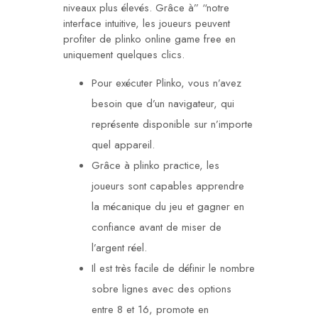
niveaux plus élevés. Grâce à” “notre
interface intuitive, les joueurs peuvent
profiter de plinko online game free en
uniquement quelques clics.
Pour exécuter Plinko, vous n’avez
besoin que d’un navigateur, qui
représente disponible sur n’importe
quel appareil.
Grâce à plinko practice, les
joueurs sont capables apprendre
la mécanique du jeu et gagner en
confiance avant de miser de
l’argent réel.
Il est très facile de définir le nombre
sobre lignes avec des options
entre 8 et 16, promote en