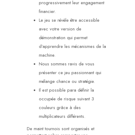
progressivement leur engagement
financier.
Le jeu se révèle être accessible
avec votre version de
démonstration qui permet
d’apprendre les mécanismes de la
machine.
Nous sommes ravis de vous
présenter ce jeu passionnant qui
mélange chance ou stratégie.
Il est possible para définir la
occupée de risque suivant 3
couleurs grâce à des
multiplicateurs différents.
De maint tournois sont organisés et