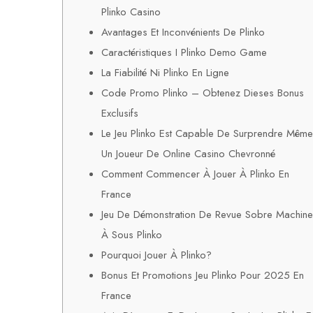
Plinko Casino
Avantages Et Inconvénients De Plinko
Caractéristiques I Plinko Demo Game
La Fiabilité Ni Plinko En Ligne
Code Promo Plinko – Obtenez Dieses Bonus
Exclusifs
Le Jeu Plinko Est Capable De Surprendre Même
Un Joueur De Online Casino Chevronné
Comment Commencer À Jouer À Plinko En
France
Jeu De Démonstration De Revue Sobre Machine
À Sous Plinko
Pourquoi Jouer À Plinko?
Bonus Et Promotions Jeu Plinko Pour 2025 En
France