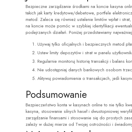
Bezpieczne zarządzanie środkami na koncie kasyna onli
takich jak karty kredytowe/debetowe, portfele elektroni
metod. Zaleca się również ustalenie limitów wpłat i stra
na koncie może pomóc w szybkiej identyfikacji ewentual
podejrzanych działań. Poniżej przedstawiamy najważni
Używaj tylko oficjalnych i bezpiecznych metod pła
Ustaw limity depozytów i strat w panelu użytkownik
Regularnie monitoruj historię transakcji i balans kon
Nie udostępniaj danych bankowych osobom trzec
Aktywuj powiadomienia o transakcjach, jeśli kasyno
Podsumowanie
Bezpieczeństwo konta w kasynach online to nie tylko k
kasyna, stosowanie silnych haseł i dwustopniowej weryf
zarządzanie finansami i stosowanie się do prostych za
zależy w dużej mierze od Twojej ostrożności i świadom