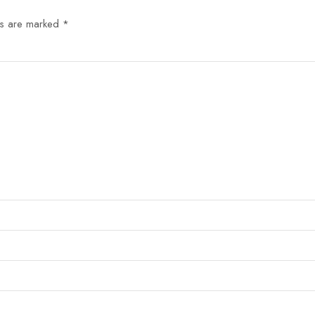
ds are marked
*