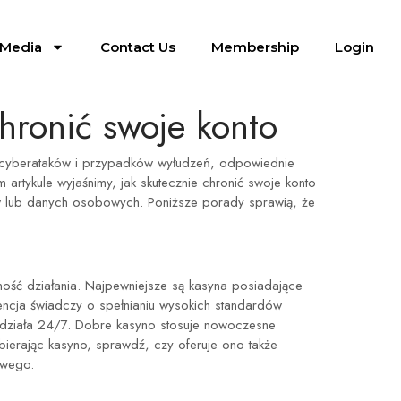
Media
Contact Us
Membership
Login
hronić swoje konto
y cyberataków i przypadków wyłudzeń, odpowiednie
rtykule wyjaśnimy, jak skutecznie chronić swoje konto
ów lub danych osobowych. Poniższe porady sprawią, że
ność działania. Najpewniejsze są kasyna posiadające
ncja świadczy o spełnianiu wysokich standardów
e działa 24/7. Dobre kasyno stosuje nowoczesne
ierając kasyno, sprawdź, czy oferuje ono także
owego.