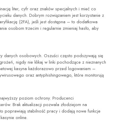
ację liter, cyfr oraz znaków specjalnych i mieć co
ycieku danych. Dobrym rozwiązaniem jest korzystanie z
yfikację (2FA), jeśli jest dostępna – to dodatkowa
ia osobom trzecim i regularnie zmieniaj hasło, aby
 czy danych osobowych. Oszuści często podszywają się
grożeń, nigdy nie klikaj w linki pochodzące z nieznanych
ternetowej kasyna każdorazowo przed logowaniem –
tywirusowego oraz antyphishingowego, które monitorują
 najwyższy poziom ochrony. Producenci
erów. Brak aktualizacji pozwala złodziejom na
to poprawiają stabilność pracy i dodają nowe funkcje
asynie online.