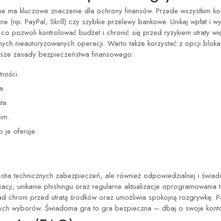
ne ma kluczowe znaczenie dla ochrony finansów. Przede wszystkim ko
czne (np. PayPal, Skrill) czy szybkie przelewy bankowe. Unikaj wpłat
t, co pozwoli kontrolować budżet i chronić się przed ryzykiem utraty wi
nych nieautoryzowanych operacji. Warto także korzystać z opcji bloka
ejsze zasady bezpieczeństwa finansowego:
tności.
a.
ta.
im.
 je oferuje.
westia technicznych zabezpieczeń, ale również odpowiedzialnej i św
ikacji, unikanie phishingu oraz regularne aktualizacje oprogramowani
sad chroni przed utratą środków oraz umożliwia spokojną rozgrywkę. 
ych wyborów. Świadoma gra to gra bezpieczna – dbaj o swoje konto i 