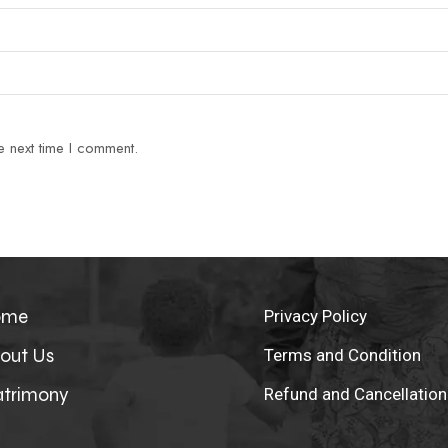
e next time I comment.
ome
Privacy Policy
out Us
Terms and Condition
trimony
Refund and Cancellation