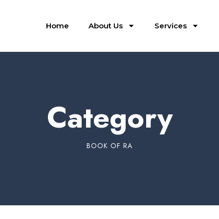
Home
About Us
Services
Category
BOOK OF RA