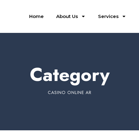
Home
About Us
Services
Category
CASINO ONLINE AR