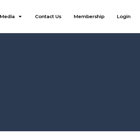
Media
Contact Us
Membership
Login