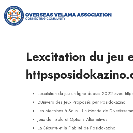
Lexcitation du jeu
httpsposidokazino.c
Lexcitation du jeu en ligne depuis 2022 avec https
L’Univers des Jeux Proposés par Posidokazino
Les Machines à Sous : Un Monde de Divertisseme
Jeux de Table et Options Alternatives
La Sécurité et la Fiabilité de Posidokazino