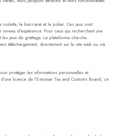
iés, leurs jackpots attractifs et leurs fonctionnalités
roulette, le baccarat et le poker. Ces jeux sont
ur niveau d’expérience. Pour ceux qui recherchent une
t les jeux de grattage. La plateforme cherche
 sans téléchargement, directement sur le site web ou via
pour protéger les informations personnelles et
ire d’une licence de l’Estonian Tax and Customs Board, ce