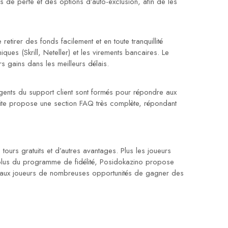
s de perte et des options d’auto-exclusion, afin de les
irer des fonds facilement et en toute tranquillité
ues (Skrill, Neteller) et les virements bancaires. Le
s gains dans les meilleurs délais.
agents du support client sont formés pour répondre aux
 site propose une section FAQ très complète, répondant
urs gratuits et d’autres avantages. Plus les joueurs
n plus du programme de fidélité, Posidokazino propose
t aux joueurs de nombreuses opportunités de gagner des