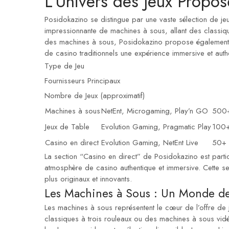
L’Univers des Jeux Propo
Posidokazino se distingue par une vaste sélection de jeu
impressionnante de machines à sous, allant des classique
des machines à sous, Posidokazino propose également une 
de casino traditionnels une expérience immersive et auth
Type de Jeu
Fournisseurs Principaux
Nombre de Jeux (approximatif)
Machines à sous
NetEnt, Microgaming, Play’n GO
500
Jeux de Table
Evolution Gaming, Pragmatic Play
100
Casino en direct
Evolution Gaming, NetEnt Live
50+
La section “Casino en direct” de Posidokazino est partic
atmosphère de casino authentique et immersive. Cette sec
plus originaux et innovants.
Les Machines à Sous : Un Monde de
Les machines à sous représentent le cœur de l’offre de 
classiques à trois rouleaux ou des machines à sous vi