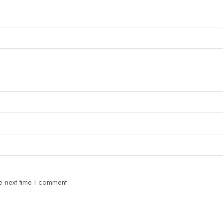
e next time I comment.