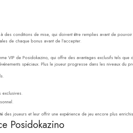
 à des conditions de mise, qui doivent être remplies avant de pouvoir 
érales de chaque bonus avant de l’accepter.
mme VIP de Posidokazino, qui offre des avantages exclusifs tels que
es événements spéciaux. Plus le joueur progresse dans les niveaux du 
s.
 exclusives.
sonnel.
 des joueurs et leur offrir une expérience de jeu encore plus enrichis
nce Posidokazino