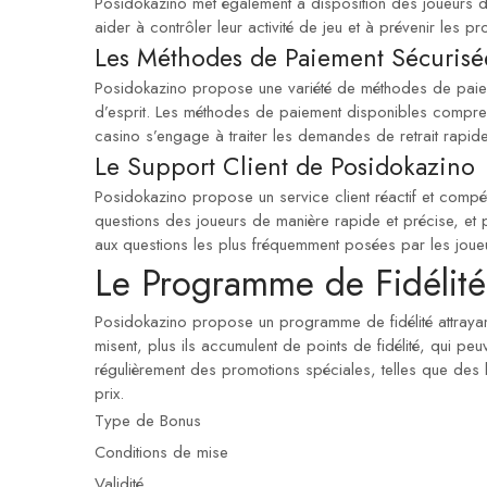
Posidokazino met également à disposition des joueurs des
aider à contrôler leur activité de jeu et à prévenir les
Les Méthodes de Paiement Sécurisé
Posidokazino propose une variété de méthodes de paiemen
d’esprit. Les méthodes de paiement disponibles comprennen
casino s’engage à traiter les demandes de retrait rapide
Le Support Client de Posidokazino
Posidokazino propose un service client réactif et compé
questions des joueurs de manière rapide et précise, et 
aux questions les plus fréquemment posées par les joue
Le Programme de Fidélité
Posidokazino propose un programme de fidélité attrayant
misent, plus ils accumulent de points de fidélité, qui 
régulièrement des promotions spéciales, telles que de
prix.
Type de Bonus
Conditions de mise
Validité