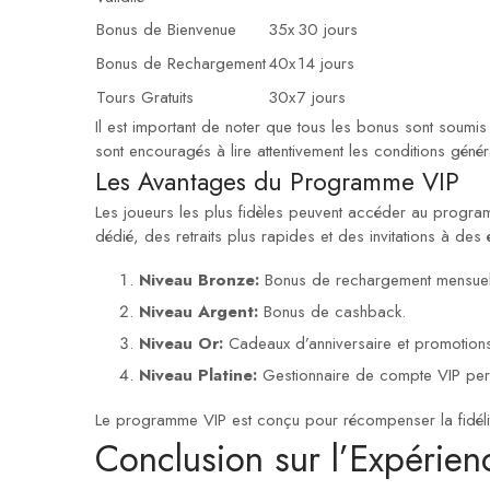
Bonus de Bienvenue
35x
30 jours
Bonus de Rechargement
40x
14 jours
Tours Gratuits
30x
7 jours
Il est important de noter que tous les bonus sont soumis
sont encouragés à lire attentivement les conditions gén
Les Avantages du Programme VIP
Les joueurs les plus fidèles peuvent accéder au progra
dédié, des retraits plus rapides et des invitations à d
Niveau Bronze:
Bonus de rechargement mensuel
Niveau Argent:
Bonus de cashback.
Niveau Or:
Cadeaux d’anniversaire et promotions
Niveau Platine:
Gestionnaire de compte VIP per
Le programme VIP est conçu pour récompenser la fidélité
Conclusion sur l’Expérie