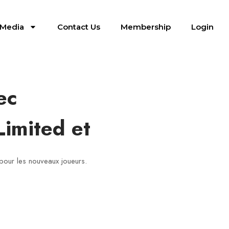
Media
Contact Us
Membership
Login
ec
Limited et
 pour les nouveaux joueurs.