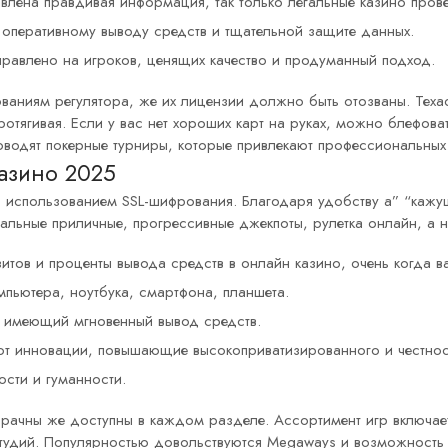
авлена правдивая информация, так только легальные казино про
оперативному выводу средств и тщательной защите данных.
правлено на игроков, ценящих качество и продуманный подход.
ваниям регулятора, же их лицензии должно быть отозваны. Техас
ротягивая. Если у вас нет хороших карт на руках, можно блефова
оводят покерные турниры, которые привлекают профессиональны
aзинo 2025
 использованием SSL-шифрования. Благодаря удобству а” “кажущ
альные приличные, прогрессивные джекпоты, рулетка онлайн, а н
тов и проценты вывода средств в онлайн казино, очень когда ва
пьютера, ноутбука, смартфона, планшета.
, имеющий мгновенный вывод средств.
т инновации, повышающие высокоприватизированного и честнос
ости и гуманности.
рачны же доступны в каждом разделе. Ассортимент игр включает
студий. Популярностью довольствуются Megaways и возможность 