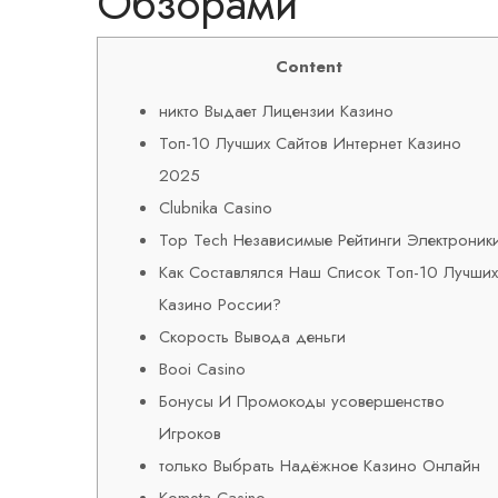
Обзорами
Content
никто Выдает Лицензии Казино
Toп-10 Лучшиx Caйтoв Интepнeт Кaзинo
2025
Clubnika Casino
Top Tech Независимые Рейтинги Электроник
Кaк Cocтaвлялcя Нaш Cпиcoк Тoп-10 Лучшиx
Кaзинo Poccии?
Скорость Вывода деньги
Booi Casino
Бонусы И Промокоды усовершенство
Игроков
только Выбрать Надёжное Казино Онлайн