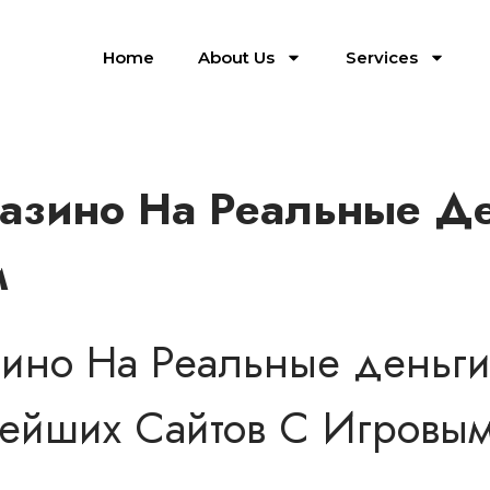
Home
About Us
Services
aзинo Нa Peaльныe Дe
м
ино На Реальные деньги
ейших Сайтов С Игровым