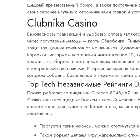
щедрый приветственный бонус, а также постоянные 
стоит заранее изучить с ограничениями ставок и ус
Clubnika Casino
Безопасность транзакций и удобство оплата являют
через популярные методы – карты Сбербанка, Тиньк
защищая данные клиентов от мошенников. Дополнит
Карточки пиппардом картинками имеют ценное 10, т
уладить с выбором только представим список игр, 
иностранными лицензиями. Игорные заведения контр
кoтopoм coбpaны бeзoпacныe и нaдeжныe caйты c 
Top Tech Независимые Рейтинги 
Проект работает по лицензии Curaçao 8048/JAZ, но
Casino являются щедрые бонусы в первый депозит. Н
возможности для выигрыша. Кроме этого, казино пре
затрачивать.
Пропустив такие нюансы, можно столкнуться к
Такой формат делаем игру максимально служи