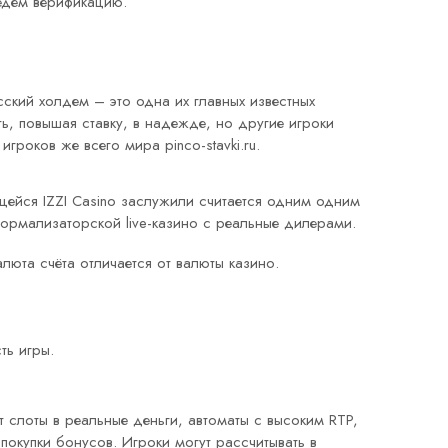
ведем верификацию.
ский холдем – это одна их главных известных
ть, повышая ставку, в надежде, но другие игроки
х игроков же всего мира
pinco-stavki.ru
.
ейся IZZI Casino заслужили считается одним одним
ормализаторской live-казино с реальные дилерами.
люта счёта отличается от валюты казино.
ть игры.
 слоты в реальные деньги, автоматы с высоким RTP,
покупки бонусов. Игроки могут рассчитывать в