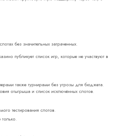
слотах без значительных затраченных.
азино публикует список игр, которые не участвуют в
дилерами также турнирами без угрозы для бюджета.
ловия отыгрыша и список исключённых слотов.
мого тестирования слотов.
 только.