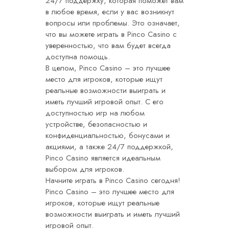
24/7 поддержку, которая поможет вам
в любое время, если у вас возникнут
вопросы или проблемы. Это означает,
что вы можете играть в Pinco Casino с
уверенностью, что вам будет всегда
доступна помощь.
В целом, Pinco Casino – это лучшее
место для игроков, которые ищут
реальные возможности выиграть и
иметь лучший игровой опыт. С его
доступностью игр на любом
устройстве, безопасностью и
конфиденциальностью, бонусами и
акциями, а также 24/7 поддержкой,
Pinco Casino является идеальным
выбором для игроков.
Начните играть в Pinco Casino сегодня!
Pinco Casino – это лучшее место для
игроков, которые ищут реальные
возможности выиграть и иметь лучший
игровой опыт.