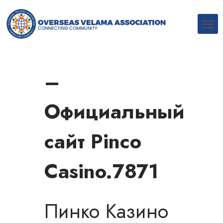
–
Официальный
сайт Pinco
Casino.7871
Пинко Казино