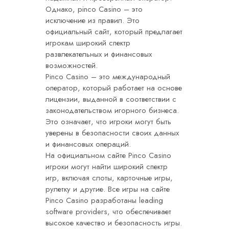
Однако,
pinco
Casino – это
исключение из правил. Это
официальный сайт, который предлагает
игрокам широкий спектр
развлекательных и финансовых
возможностей.
Pinco Casino – это международный
оператор, который работает на основе
лицензии, выданной в соответствии с
законодательством игорного бизнеса.
Это означает, что игроки могут быть
уверены в безопасности своих данных
и финансовых операций.
На официальном сайте Pinco Casino
игроки могут найти широкий спектр
игр, включая слоты, карточные игры,
рулетку и другие. Все игры на сайте
Pinco Casino разработаны leading
software providers, что обеспечивает
высокое качество и безопасность игры.