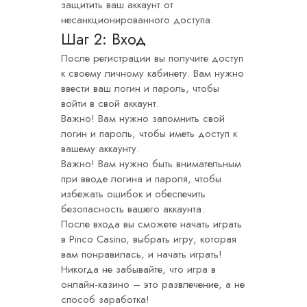
защитить ваш аккаунт от
несанкционированного доступа.
Шаг 2: Вход
После регистрации вы получите доступ
к своему личному кабинету. Вам нужно
ввести ваш логин и пароль, чтобы
войти в свой аккаунт.
Важно! Вам нужно запомнить свой
логин и пароль, чтобы иметь доступ к
вашему аккаунту.
Важно! Вам нужно быть внимательным
при вводе логина и пароля, чтобы
избежать ошибок и обеспечить
безопасность вашего аккаунта.
После входа вы сможете начать играть
в Pinco Casino, выбрать игру, которая
вам понравилась, и начать играть!
Никогда не забывайте, что игра в
онлайн-казино – это развлечение, а не
способ заработка!