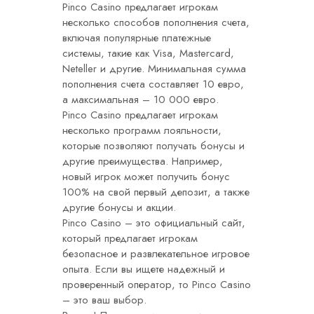
Pinco Casino предлагает игрокам
несколько способов пополнения счета,
включая популярные платежные
системы, такие как Visa, Mastercard,
Neteller и другие. Минимальная сумма
пополнения счета составляет 10 евро,
а максимальная – 10 000 евро.
Pinco Casino предлагает игрокам
несколько программ лояльности,
которые позволяют получать бонусы и
другие преимущества. Например,
новый игрок может получить бонус
100% на свой первый депозит, а также
другие бонусы и акции.
Pinco Casino – это официальный сайт,
который предлагает игрокам
безопасное и развлекательное игровое
опыта. Если вы ищете надежный и
проверенный оператор, то Pinco Casino
– это ваш выбор.