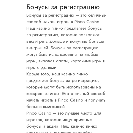
Бонусы за регистрацию
Бонусы за регистрацию – это отличный
способ начать играть в Pinco Casino.
Наш казино пинко предлагает бонусы
за регистрацию, которые позволяют
вам играть дольше и получать больше
выигрышей. Бонусы за регистрацию
могут быть использованы на любые
игры, включая слоты, карточные игры и
игры с долями.
Кроме того, наш казино пинко
предлагает бонусы за регистрацию,
которые могут быть использованы на
конкретные игры. Это отличный способ
начать играть в Pinco Casino и получать
больше выигрышей.
Pinco Casino – это лучшее место для
игроков, которые ищут приятные
бонусы и акции. Наш казино пинко
предлагает множество способов