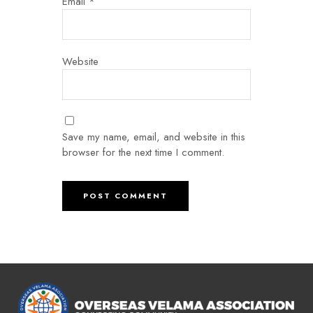
Email
*
Website
Save my name, email, and website in this
browser for the next time I comment.