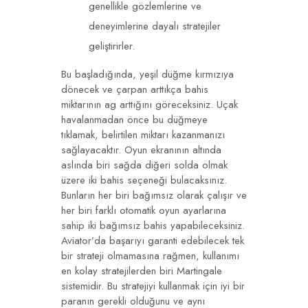
genellikle gözlemlerine ve
deneyimlerine dayalı stratejiler
geliştirirler.
Bu başladığında, yeşil düğme kırmızıya
dönecek ve çarpan arttıkça bahis
miktarının ag arttığını göreceksiniz. Uçak
havalanmadan önce bu düğmeye
tıklamak, belirtilen miktarı kazanmanızı
sağlayacaktır. Oyun ekranının altında
aslında biri sağda diğeri solda olmak
üzere iki bahis seçeneği bulacaksınız.
Bunların her biri bağımsız olarak çalışır ve
her biri farklı otomatik oyun ayarlarına
sahip iki bağımsız bahis yapabileceksiniz.
Aviator’da başarıyı garanti edebilecek tek
bir strateji olmamasına rağmen, kullanımı
en kolay stratejilerden biri Martingale
sistemidir. Bu stratejiyi kullanmak için iyi bir
paranın gerekli olduğunu ve aynı