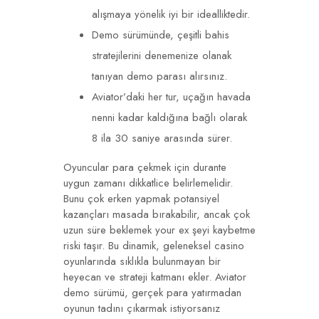
alışmaya yönelik iyi bir idealliktedir.
Demo sürümünde, çeşitli bahis
stratejilerini denemenize olanak
tanıyan demo parası alırsınız.
Aviator’daki her tur, uçağın havada
nenni kadar kaldığına bağlı olarak
8 ila 30 saniye arasında sürer.
Oyuncular para çekmek için durante
uygun zamanı dikkatlice belirlemelidir.
Bunu çok erken yapmak potansiyel
kazançları masada bırakabilir, ancak çok
uzun süre beklemek your ex şeyi kaybetme
riski taşır. Bu dinamik, geleneksel casino
oyunlarında sıklıkla bulunmayan bir
heyecan ve strateji katmanı ekler. Aviator
demo sürümü, gerçek para yatırmadan
oyunun tadını çıkarmak istiyorsanız