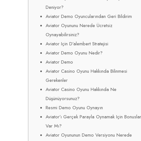
Deniyor?
Aviator Demo Oyuncularından Geri Bildirim
Aviator Oyununu Nerede Ücretsiz
Oynayabilirsiniz?
Aviator Için D’alembert Stratejisi
Aviator Demo Oyunu Nedir?
Aviator Demo
Aviator Casino Oyunu Hakkında Bilinmesi
Gerekenler
Aviator Casino Oyunu Hakkında Ne
Düşünüyorsunuz?
Resmi Demo Oyunu Oynayın
Aviator’ı Gerçek Parayla Oynamak Için Bonusla
Var Mı?
Aviator Oyununun Demo Versiyonu Nerede