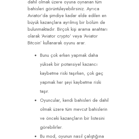
dahil olmak üzere oyuna oynanan tüm
bahisleri görüntüleyebilirsiniz. Ayrıca
Aviator’da şimdiye kadar elde edilen en
büyük kazançlara ayrılmış bir bölüm de
bulunmaktadır. Birçok kişi arama anahtarı
olarak ‘Aviator crypto’ veya ‘Aviator
Bitcoin’ kullanarak oyunu arar.
Bunu çok erken yapmak daha
yüksek bir potansiyel kazancı
kaybetme riski taşırken, çok geç
yapmak her şeyi kaybetme riski
taşır.
Oyuncular, kendi bahisleri de dahil
olmak üzere tüm mevcut bahislerin
ve önceki kazançların bir listesini
görebilirler.
Bu mod, oyunun nasıl çalıştığına