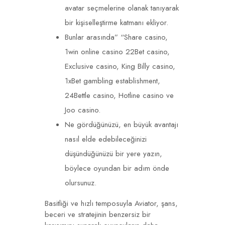
avatar seçmelerine olanak tanıyarak
bir kişiselleştirme katmanı ekliyor.
Bunlar arasında” “Share casino,
1win online casino 22Bet casino,
Exclusive casino, King Billy casino,
1xBet gambling establishment,
24Bettle casino, Hotline casino ve
Joo casino.
Ne gördüğünüzü, en büyük avantajı
nasıl elde edebileceğinizi
düşündüğünüzü bir yere yazın,
böylece oyundan bir adım önde
olursunuz.
Basitliği ve hızlı temposuyla Aviator, şans,
beceri ve stratejinin benzersiz bir