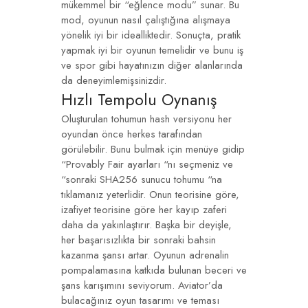
mükemmel bir “eğlence modu” sunar. Bu
mod, oyunun nasıl çalıştığına alışmaya
yönelik iyi bir idealliktedir. Sonuçta, pratik
yapmak iyi bir oyunun temelidir ve bunu iş
ve spor gibi hayatınızın diğer alanlarında
da deneyimlemişsinizdir.
Hızlı Tempolu Oynanış
Oluşturulan tohumun hash versiyonu her
oyundan önce herkes tarafından
görülebilir. Bunu bulmak için menüye gidip
“Provably Fair ayarları “nı seçmeniz ve
“sonraki SHA256 sunucu tohumu “na
tıklamanız yeterlidir. Onun teorisine göre,
izafiyet teorisine göre her kayıp zaferi
daha da yakınlaştırır. Başka bir deyişle,
her başarısızlıkta bir sonraki bahsin
kazanma şansı artar. Oyunun adrenalin
pompalamasına katkıda bulunan beceri ve
şans karışımını seviyorum. Aviator’da
bulacağınız oyun tasarımı ve teması