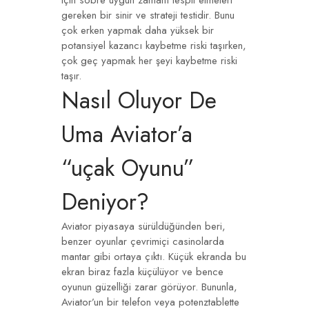
için sobre uygun zamanı tespit etmeleri
gereken bir sinir ve strateji testidir. Bunu
çok erken yapmak daha yüksek bir
potansiyel kazancı kaybetme riski taşırken,
çok geç yapmak her şeyi kaybetme riski
taşır.
Nasıl Oluyor De
Uma Aviator’a
“uçak Oyunu”
Deniyor?
Aviator piyasaya sürüldüğünden beri,
benzer oyunlar çevrimiçi casinolarda
mantar gibi ortaya çıktı. Küçük ekranda bu
ekran biraz fazla küçülüyor ve bence
oyunun güzelliği zarar görüyor. Bununla,
Aviator’un bir telefon veya potenztablette