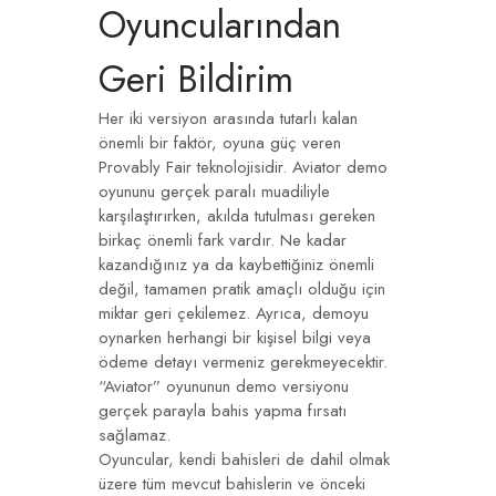
Oyuncularından
Geri Bildirim
Her iki versiyon arasında tutarlı kalan
önemli bir faktör, oyuna güç veren
Provably Fair teknolojisidir. Aviator demo
oyununu gerçek paralı muadiliyle
karşılaştırırken, akılda tutulması gereken
birkaç önemli fark vardır. Ne kadar
kazandığınız ya da kaybettiğiniz önemli
değil, tamamen pratik amaçlı olduğu için
miktar geri çekilemez. Ayrıca, demoyu
oynarken herhangi bir kişisel bilgi veya
ödeme detayı vermeniz gerekmeyecektir.
“Aviator” oyununun demo versiyonu
gerçek parayla bahis yapma fırsatı
sağlamaz.
Oyuncular, kendi bahisleri de dahil olmak
üzere tüm mevcut bahislerin ve önceki