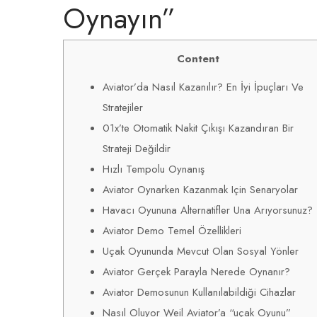
Oynayın”
Content
Aviator’da Nasıl Kazanılır? En İyi İpuçları Ve
Stratejiler
01x’te Otomatik Nakit Çıkışı Kazandıran Bir
Strateji Değildir
Hızlı Tempolu Oynanış
Aviator Oynarken Kazanmak Için Senaryolar
Havacı Oyununa Alternatifler Una Arıyorsunuz?
Aviator Demo Temel Özellikleri
Uçak Oyununda Mevcut Olan Sosyal Yönler
Aviator Gerçek Parayla Nerede Oynanır?
Aviator Demosunun Kullanılabildiği Cihazlar
Nasıl Oluyor Weil Aviator’a “uçak Oyunu”